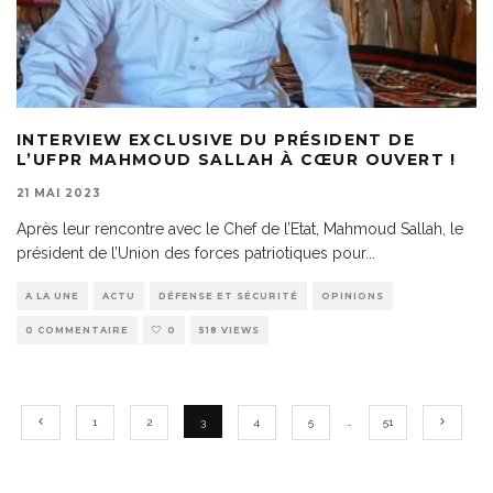
INTERVIEW EXCLUSIVE DU PRÉSIDENT DE
L’UFPR MAHMOUD SALLAH À CŒUR OUVERT !
21 MAI 2023
Après leur rencontre avec le Chef de l’Etat, Mahmoud Sallah, le
président de l’Union des forces patriotiques pour
...
A LA UNE
ACTU
DÉFENSE ET SÉCURITÉ
OPINIONS
0 COMMENTAIRE
0
518 VIEWS
1
2
3
4
5
…
51