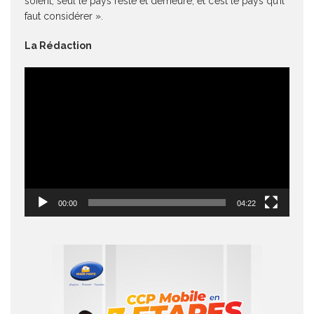
soient, seul le pays reste et demeure, et c’est le pays qu’il
faut considérer ».
La Rédaction
Lecteur
vidéo
00:00
04:22