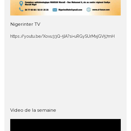
Nigerinter TV
https://youtu.be/Xovu33Q-5IA?si=uRGySUrMxjGV57mH
Video de la semaine