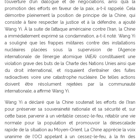
l’ouverture d’un dialogue et de négociations, ainsi qu’à la
promotion des efforts en faveur de la paix, a-t-il rappelé. Cela
démontre pleinement la position de principe de la Chine, qui
consiste à faire respecter la justice et à la défendre, a ajouté
Wang Yi. À la suite de l’attaque américaine contre l’Iran, la Chine
a immédiatement exprimé sa condamnation, a-t-il noté. Wang Yi
a souligné que les frappes militaires contre des installations
nucléaires placées sous la supervision de l’Agence
internationale de l’énergie atomique (AIEA) constituaient une
violation grave des buts de la Charte des Nations Unies ainsi que
du droit international, et risquaient d’entraîner des fuites
radioactives voire une catastrophe nucléaire. De telles actions
doivent être résolument rejetées par la communauté
internationale, a affirmé Wang Yi.
Wang Yi a déclaré que la Chine soutenait les efforts de l’Iran
pour préserver sa souveraineté nationale et sa sécurité et, sur
cette base, parvenir à un véritable cessez-le-feu, rétablir une vie
normale pour la population et promouvoir la désescalade
rapide de la situation au Moyen-Orient. La Chine apprécie la voix
unanime de l’OCI appelant à un cessez-le-feu, à la fin des