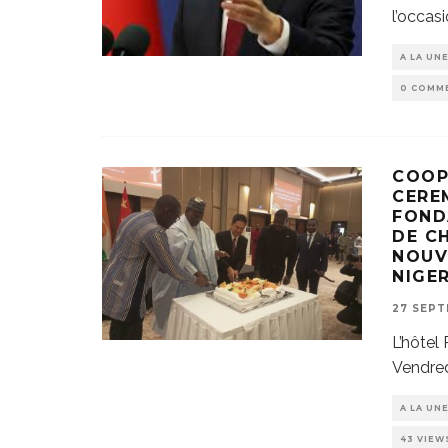
l’occas
A LA UN
0 COMM
COOP
CERE
FOND
DE C
NOUV
NIGE
27 SEPT
L’hôtel
Vendred
A LA UN
43 VIEW