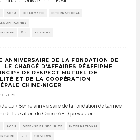
st tenue à l’Université de Pékin.
...
E
ACTU
DIPLOMATIE
INTERNATIONAL
ES AFRICAINES
ENTAIRE
0
79 VIEWS
E ANNIVERSAIRE DE LA FONDATION DE
 : LE CHARGÉ D’AFFAIRES RÉAFFIRME
RINCIPE DE RESPECT MUTUEL DE
ALITÉ ET DE LA COOPÉRATION
TÉRALE CHINE-NIGER
LET 2025
ude du 98ème anniversaire de la fondation de l’armée
re de libération de Chine (APL) prévu pour
...
E
ACTU
DÉFENSE ET SÉCURITÉ
INTERNATIONAL
ENTAIRE
0
110 VIEWS