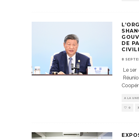
L’OR
SHANG
GOUV
DE PA
CIVI
8 SEPTE
Le 1er 
Réunion
Coopér
A LA UN
0
EXPO