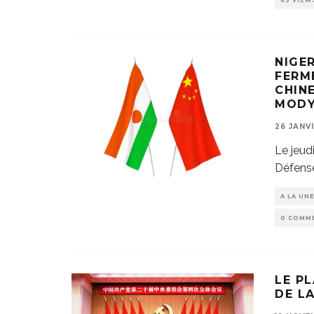
63 VIEW
NIGER
FERM
CHINE
MOD
26 JANV
Le jeudi
Défense
A LA UN
0 COMM
LE P
DE L