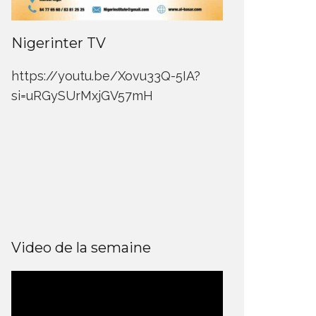
Nigerinter TV
https://youtu.be/Xovu33Q-5IA?
si=uRGySUrMxjGV57mH
Video de la semaine