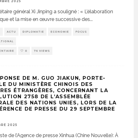
MBRE 2025
taire général Xi Jinping a souligné : « L’élaboration
fique et la mise en œuvre successive des
...
E
ACTU
DIPLOMATIE
ECONOMIE
FOCUS
ATIONAL
ENTAIRE
0
76 VIEWS
ÉPONSE DE M. GUO JIAKUN, PORTE-
LE DU MINISTÈRE CHINOIS DES
IRES ÉTRANGÈRES, CONCERNANT LA
LUTION 2758 DE L’ASSEMBLÉE
RALE DES NATIONS UNIES, LORS DE LA
ÉRENCE DE PRESSE DU 29 SEPTEMBRE
RE 2025
iste de l’Agence de presse Xinhua (Chine Nouvelle): À