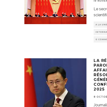
19 NOVE
Le secré
scienti
A LA UN
INTERN
0 COMM
LA R
PARO
AFFA
RÉSO
GÉNÉ
CONF
2025
8 OCTOB
Journal