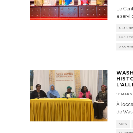
Le Cent
a servi 
A LA UN
SOCIET
0 COMM
WASH
HIST
L’ALL
17 MARS
À l’occ
de Wash
ACTU