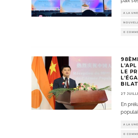
paix s’e
A LA UN
NOUVELL
0 COMM
98ÈM
L’APL
LE P
L’ÉG
BILA
27 JUIL
En prél
populai
A LA UN
0 COMM