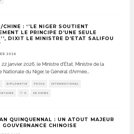
S
/CHINE : ‘’LE NIGER SOUTIENT
EMENT LE PRINCIPE D’UNE SEULE
’’, DIXIT LE MINISTRE D’ETAT SALIFOU
Y
IER 2026
 22 janvier 2026, le Ministre d’État, Ministre de la
 Nationale du Niger, le Général d’Armée
...
E
DIPLOMATIE
FOCUS
INTERNATIONAL
ENTAIRE
0
98 VIEWS
LAN QUINQUENNAL : UN ATOUT MAJEUR
A GOUVERNANCE CHINOISE