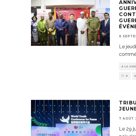
ANNI
GUER
CONT
GUER
ÉVÉN
6 SEPTE
Le jeud
commémo
A LA UN
0
TRIBU
JEUN
7 AOÛT 
Le 29 j