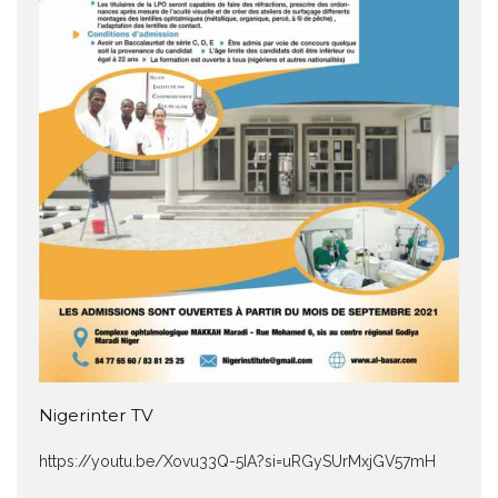
Nigerinter TV
https://youtu.be/Xovu33Q-5IA?si=uRGySUrMxjGV57mH