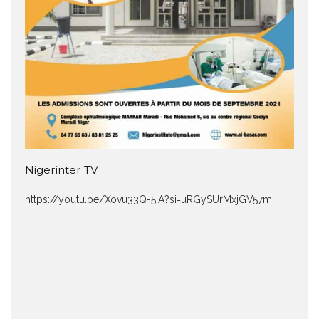
Nigerinter TV
https://youtu.be/Xovu33Q-5IA?si=uRGySUrMxjGV57mH