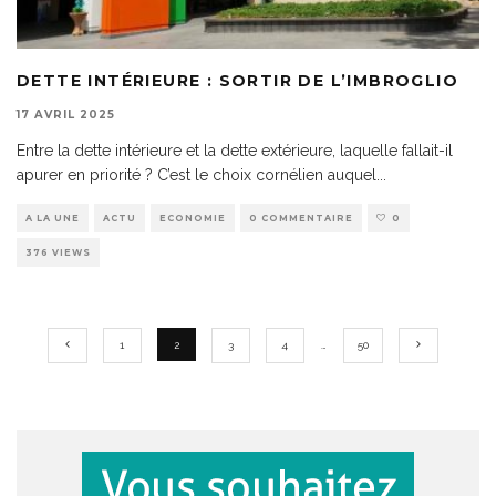
DETTE INTÉRIEURE : SORTIR DE L’IMBROGLIO
17 AVRIL 2025
Entre la dette intérieure et la dette extérieure, laquelle fallait-il
apurer en priorité ? C’est le choix cornélien auquel
...
A LA UNE
ACTU
ECONOMIE
0 COMMENTAIRE
0
376 VIEWS
1
2
3
4
…
50