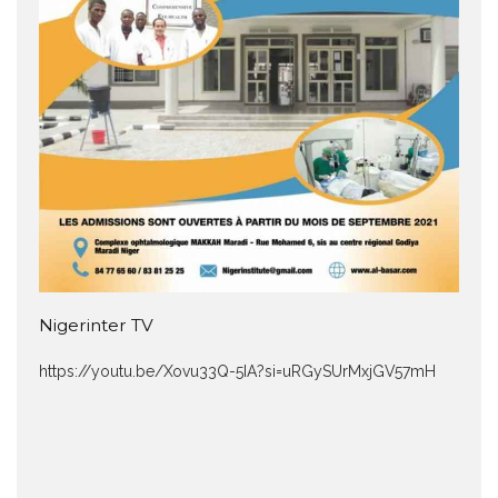
Nigerinter TV
https://youtu.be/Xovu33Q-5IA?si=uRGySUrMxjGV57mH