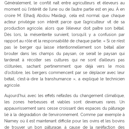
Généralement, le conflit naît entre agriculteurs et éleveurs au
moment où l’intérêt de l’une ou de l’autre partie est en jeu. À en
croire M. Elhadj Abdou Maidagi, cela est normal que chaque
acteur privilégie son intérêt parce que l’agriculteur vit de sa
production agricole, alors que l’éleveur doit paître son bétail.
Dès lors, la mésentente survient, lorsqu’il y a confusion par
rapport au rôle et la responsabilité de chaque partie. « Si ce n’est
pas le berger qui laisse intentionnellement son bétail aller
brouter dans les champs du paysan, ce serait le paysan qui
tarderait à récolter ses cultures qui ne sont d’ailleurs pas
clôturées, sachant pertinemment que déjà vers le mois
d’octobre, les bergers commencent par se déplacer avec leur
bétail, c’est-à-dire la transhumance », a expliqué le technicien
agricole.
Aujourd’hui, avec les effets néfastes du changement climatique,
les zones herbeuses et viables sont devenues rares. Un
appauvrissement sans cesse croissant des espaces du pâturage
lié à la dégradation de l’environnement. Comme par exemple à
Niamey où il est maintenant difficile pour les ovins et les bovins
de trouver un bon pâturage, à cause de la raréfaction des