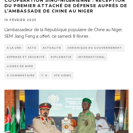
COOPÉRATION SINO-NIGÉRIENNE : RÉCEPTION
DU PREMIER ATTACHÉ DE DÉFENSE AUPRÈS DE
L’AMBASSADE DE CHINE AU NIGER
10 FÉVRIER 2025
L’ambassadeur de la République populaire de Chine au Niger,
SEM Jiang Feng a offert, ce samedi 8 février
...
A LA UNE
ACTU
ACTUALITE
CHRONIQUE DU GOUVERNEMENT
DÉFENSE ET SÉCURITÉ
DIPLOMATIE
INTERNATIONAL
LIGNES DE MIRE
0 COMMENTAIRE
0
476 VIEWS