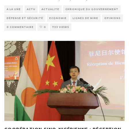
A LA UNE
ACTU
ACTUALITE
CHRONIQUE DU GOUVERNEMENT
DÉFENSE ET SÉCURITÉ
ECONOMIE
LIGNES DE MIRE
OPINIONS
0 COMMENTAIRE
0
733 VIEWS