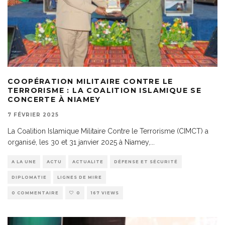
COOPÉRATION MILITAIRE CONTRE LE
TERRORISME : LA COALITION ISLAMIQUE SE
CONCERTE À NIAMEY
7 FÉVRIER 2025
La Coalition Islamique Militaire Contre le Terrorisme (CIMCT) a
organisé, les 30 et 31 janvier 2025 à Niamey,
...
A LA UNE
ACTU
ACTUALITE
DÉFENSE ET SÉCURITÉ
DIPLOMATIE
LIGNES DE MIRE
0 COMMENTAIRE
0
167 VIEWS