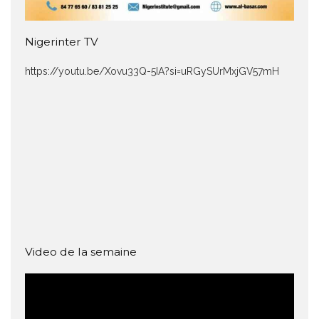
Nigerinter TV
https://youtu.be/Xovu33Q-5IA?si=uRGySUrMxjGV57mH
Video de la semaine