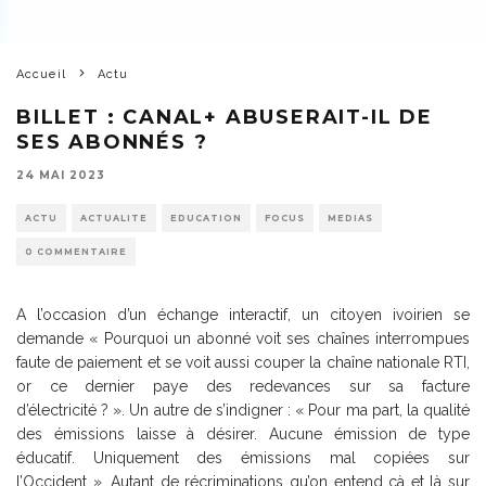
Accueil
Actu
BILLET : CANAL+ ABUSERAIT-IL DE
SES ABONNÉS ?
24 MAI 2023
ACTU
ACTUALITE
EDUCATION
FOCUS
MEDIAS
0 COMMENTAIRE
A l’occasion d’un échange interactif, un citoyen ivoirien se
demande « Pourquoi un abonné voit ses chaînes interrompues
faute de paiement et se voit aussi couper la chaîne nationale RTI,
or ce dernier paye des redevances sur sa facture
d’électricité ? ». Un autre de s’indigner : « Pour ma part, la qualité
des émissions laisse à désirer. Aucune émission de type
éducatif. Uniquement des émissions mal copiées sur
l’Occident ». Autant de récriminations qu’on entend çà et là sur