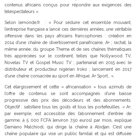
contenus africains conçus pour répondre aux exigences des
téléspectateurs ».
Selon lemonde.fr : « Pour séduire cet ensemble mouvant,
l’entreprise française a lancé ces dernières années, une véritable
offensive dans les pays africains francophones : création en
2014 d’une chaîne de divertissement panafricaine, A+ ; rachat, la
même année, du groupe Thema et de ses chaînes thématiques
très appréciées sur le continent, telles que Nollywood TV,
Novelas TV et Gospel Music TV ; partenariat en 2015 avec le
distributeur et producteur nigérian Iroko ; lancement en 2017
d’une chaîne consacrée au sport en Afrique, A+ Sport… ».
Cet élargissement et cette « africanisation » tous azimuts de
l’offre de contenus se sont accompagnés d’une baisse
progressive des prix des décodeurs et des abonnements.
Objectif : satisfaire tous les goûts et tous les portefeuilles. « A+,
par exemple, est accessible dès l’abonnement d’entrée de
gamme, à 5 000 FCFA [environ 7,50 euros] par mois, explique
Damiano Malchiodi, qui dirige la chaîne à Abidjan. C’est une
chaîne populaire qui vise un public familial et qui est diffusée