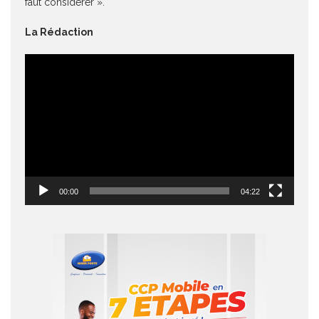
faut considérer ».
La Rédaction
Lecteur
vidéo
00:00
04:22