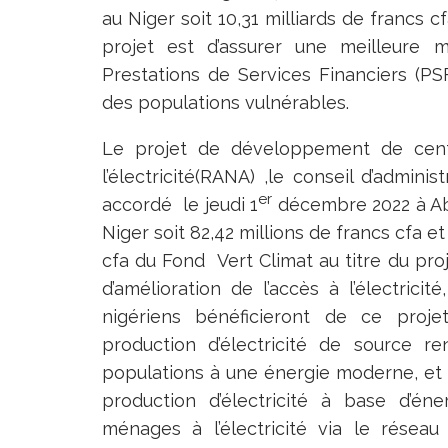
au Niger soit 10,31 milliards de francs cf
projet est d’assurer une meilleure 
Prestations de Services Financiers (PSF)
des populations vulnérables.
Le projet de développement de centra
l’électricité(RANA) ,le conseil d’admin
er
accordé le jeudi 1
décembre 2022 à Abi
Niger soit 82,42 millions de francs cfa et
cfa du Fond Vert Climat au titre du pr
d’amélioration de l’accès à l’électri
nigériens bénéficieront de ce projet 
production d’électricité de source r
populations à une énergie moderne, et c
production d’électricité à base d’éne
ménages à l’électricité via le résea