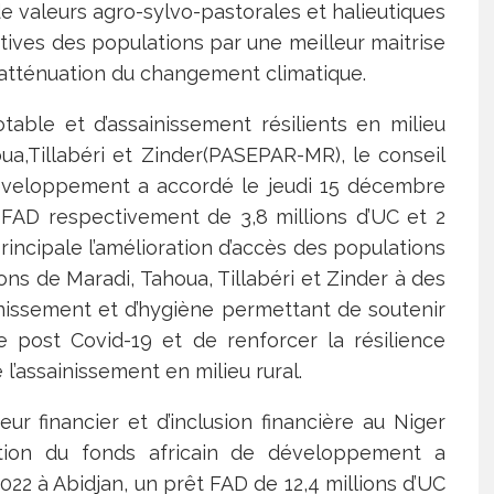
de valeurs agro-sylvo-pastorales et halieutiques
tives des populations par une meilleur maitrise
l’atténuation du changement climatique.
table et d’assainissement résilients en milieu
ua,Tillabéri et Zinder(PASEPAR-MR), le conseil
 développement a accordé le jeudi 15 décembre
 FAD respectivement de 3,8 millions d’UC et 2
principale l’amélioration d’accès des populations
ons de Maradi, Tahoua, Tillabéri et Zinder à des
inissement et d’hygiène permettant de soutenir
e post Covid-19 et de renforcer la résilience
 l’assainissement en milieu rural.
r financier et d’inclusion financière au Niger
tration du fonds africain de développement a
22 à Abidjan, un prêt FAD de 12,4 millions d’UC