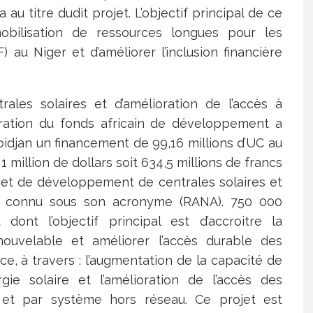
a au titre dudit projet. L’objectif principal de ce
mobilisation de ressources longues pour les
 au Niger et d’améliorer l’inclusion financière
les solaires et d’amélioration de l’accès à
istration du fonds africain de développement a
djan un financement de 99,16 millions d’UC au
 1 million de dollars soit 634,5 millions de francs
ojet de développement de centrales solaires et
cité, connu sous son acronyme (RANA). 750 000
dont l’objectif principal est d’accroitre la
enouvelable et améliorer l’accès durable des
e, à travers : l’augmentation de la capacité de
rgie solaire et l’amélioration de l’accès des
u et par système hors réseau. Ce projet est