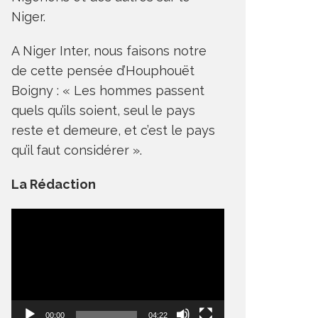
Niger.
A Niger Inter, nous faisons notre
de cette pensée d’Houphouët
Boigny : « Les hommes passent
quels qu’ils soient, seul le pays
reste et demeure, et c’est le pays
qu’il faut considérer ».
La Rédaction
Lecteur
vidéo
00:00
04:22