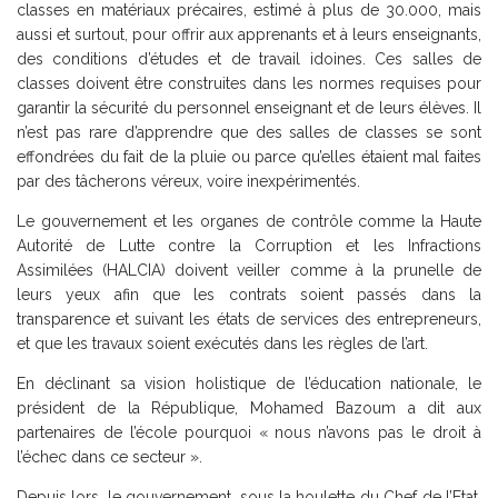
classes en matériaux précaires, estimé à plus de 30.000, mais
aussi et surtout, pour offrir aux apprenants et à leurs enseignants,
des conditions d’études et de travail idoines. Ces salles de
classes doivent être construites dans les normes requises pour
garantir la sécurité du personnel enseignant et de leurs élèves. Il
n’est pas rare d’apprendre que des salles de classes se sont
effondrées du fait de la pluie ou parce qu’elles étaient mal faites
par des tâcherons véreux, voire inexpérimentés.
Le gouvernement et les organes de contrôle comme la Haute
Autorité de Lutte contre la Corruption et les Infractions
Assimilées (HALCIA) doivent veiller comme à la prunelle de
leurs yeux afin que les contrats soient passés dans la
transparence et suivant les états de services des entrepreneurs,
et que les travaux soient exécutés dans les règles de l’art.
En déclinant sa vision holistique de l’éducation nationale, le
président de la République, Mohamed Bazoum a dit aux
partenaires de l’école pourquoi « nous n’avons pas le droit à
l’échec dans ce secteur ».
Depuis lors, le gouvernement, sous la houlette du Chef de l’Etat,