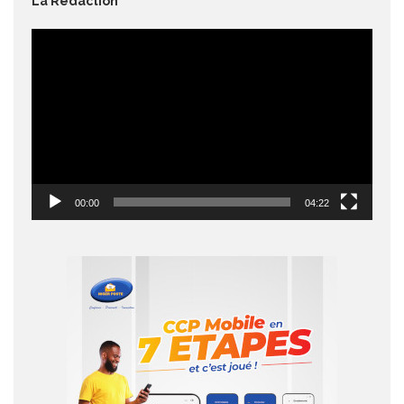
La Rédaction
Lecteur
vidéo
00:00
04:22