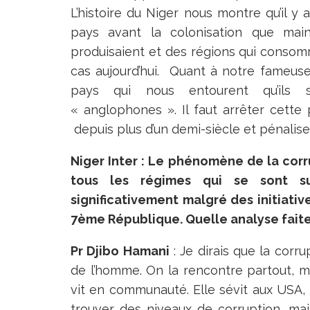
L’histoire du Niger nous montre qu’il y
pays avant la colonisation que main
produisaient et des régions qui consommai
cas aujourd’hui. Quant à notre fameuse 
pays qui nous entourent qu’ils 
« anglophones ». Il faut arrêter cette p
depuis plus d’un demi-siècle et pénalise
Niger Inter : Le phénomène de la corr
tous les régimes qui se sont s
significativement malgré des initiati
7ème République. Quelle analyse faite
Pr Djibo Hamani
: Je dirais que la cor
de l’homme. On la rencontre partout, ma
vit en communauté. Elle sévit aux USA,
trouver des niveaux de corruption, mai