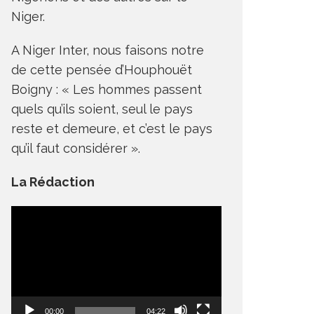
Niger.
A Niger Inter, nous faisons notre
de cette pensée d’Houphouët
Boigny : « Les hommes passent
quels qu’ils soient, seul le pays
reste et demeure, et c’est le pays
qu’il faut considérer ».
La Rédaction
Lecteur
vidéo
00:00
04:22