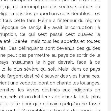
t, qui ne corrompt pas des secteurs entiers de
u Niger a pris des proportions considérables. Les
 tous cette tare. Même à l’intérieur du régime
l’époque de Tandja il y avait la corruption ; à
rruption. Ce qui s’est passé c’est qu’avec la
a été libérée mais tous les appétits et toutes
rés. Des délinquants sont devenus des guides
l ne peut pas permettre au pays de sortir de la
ays musulman le Niger devrait, face à ce
loi la plus sévère qui soit. Mais dans ce pays
de l’argent destiné à sauver des vies humaines,
ient une vedette, dont on chante les louanges.
rnités, les vivres destinés aux indigents en
minels et on doit leur appliquer la loi la plus
faut le faire pour que demain quelqu’un ne fasse
ui sont à l’Assemblée nationale, des repris de