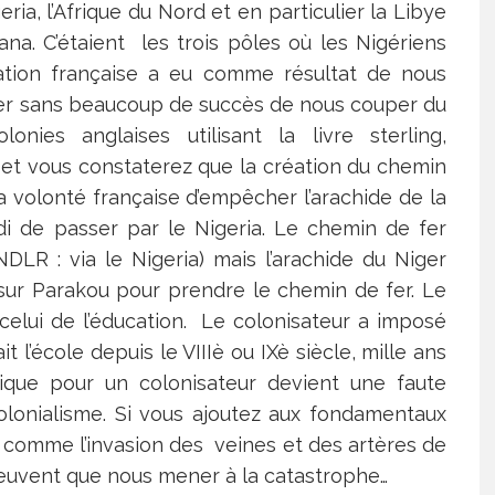
eria, l’Afrique du Nord et en particulier la Libye
ana. C’étaient les trois pôles où les Nigériens
sation française a eu comme résultat de nous
yer sans beaucoup de succès de nous couper du
onies anglaises utilisant la livre sterling,
s et vous constaterez que la création du chemin
a volonté française d’empêcher l’arachide de la
i de passer par le Nigeria. Le chemin de fer
NDLR : via le Nigeria) mais l’arachide du Niger
 sur Parakou pour prendre le chemin de fer. Le
elui de l’éducation. Le colonisateur a imposé
l’école depuis le VIIIè ou IXè siècle, mille ans
gique pour un colonisateur devient une faute
olonialisme. Si vous ajoutez aux fondamentaux
 comme l’invasion des veines et des artères de
peuvent que nous mener à la catastrophe…