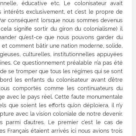
onnelle, éducative etc. Le colonisateur avait
 intérêts exclusivement, et c’est le propre de
. Par conséquent lorsque nous sommes devenus
la signifie sortir du giron du colonialisme) il
demander qu’est-ce que nous pouvons garder du
eter, et comment bâtir une nation moderne, solide,
ieuses, culturelles, institutionnelles appuyées
aines. Ce questionnement préalable n’a pas été
e de se tromper que tous les régimes qui se sont
bord les enfants du colonisateur avant d’être
t tous comportés comme les continuateurs du
ge avec le pays réel. Cette faute monumentale
s que soient les efforts qu’on déploiera, il n’y
upture avec la vision coloniale de notre devenir.
parmi d’autres. Le premier c’est le cas de
s Français étaient arrivés ici nous avions trois