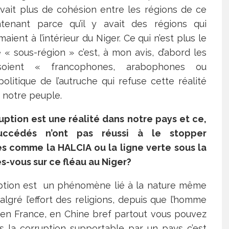
 avait plus de cohésion entre les régions de ce
tenant parce qu’il y avait des régions qui
ent à l’intérieur du Niger. Ce qui n’est plus le
« sous-région » c’est, à mon avis, d’abord les
soient « francophones, arabophones ou
olitique de l’autruche qui refuse cette réalité
 notre peuple.
uption est une réalité dans notre pays et ce,
uccédés n’ont pas réussi à le stopper
ves comme la HALCIA ou la ligne verte sous la
s-vous sur ce fléau au Niger?
ruption est un phénomène lié à la nature même
lgré l’effort des religions, depuis que l’homme
 en France, en Chine bref partout vous pouvez
s la corruption supportable par un pays c’est