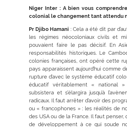
Niger Inter : A bien vous comprendre 
colonial le changement tant attendu n
Pr Djibo Hamani
: Cela a été dit par d’
les régimes néocoloniaux civils et m
pouvaient faire le pas décisif. En Asi
responsabilités historiques. Le Cambo
colonies françaises, ont opéré cette rupt
pays apparaissent aujourd’hui comme d
rupture d’avec le système éducatif colo
éducatif véritablement « national 
subsistera et s’élargira jusqu’à l’a
radicaux. Il faut arrêter d’avoir des pro
ou « francophones » : les réalités de n
des USA ou de la France. Il faut penser,
de développement à ce qui soude nos