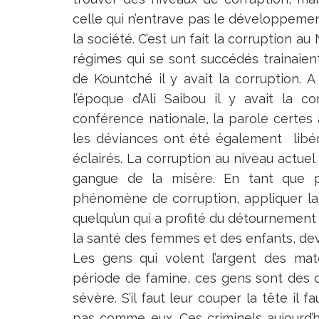
celle qui n’entrave pas le développemen
la société. C’est un fait la corruption a
régimes qui se sont succédés trainaient
de Kountché il y avait la corruption. A 
l’époque d’Ali Saibou il y avait la co
conférence nationale, la parole certes 
les déviances ont été également libé
éclairés. La corruption au niveau actue
gangue de la misère. En tant que p
phénomène de corruption, appliquer la 
quelqu’un qui a profité du détournement 
la santé des femmes et des enfants, dev
Les gens qui volent l’argent des mate
période de famine, ces gens sont des cri
sévère. S’il faut leur couper la tête il 
pas comme eux. Ces criminels aujourd’h