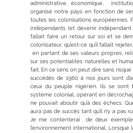
administrative, économique, instituti
organisé notre pays en fonction de ses
toutes les colonisations européennes
indépendants (et devenir indépendant ce
fallait faire un retour sur soi et se 
colonisateur, qu’est-ce qu’il fallait rej
en partant de ses valeurs propres, relig
sur ses potentialités naturelles et hum
fait. En ce sens on peut dire sans risqu
succédés de 1960 à nos jours sont d’a
ceux du peuple nigérien. Ils se son
système colonial, opérant en décrocha
ne pouvait aboutir qu’à des échecs. Quel
aura pas de succès tant qu’il n’y a pas r
Je me contenterai de deux exemples 
l’environnement international. Lorsque le