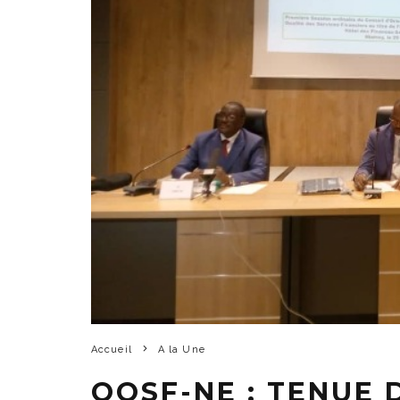
Accueil
A la Une
OQSF-NE : TENUE 