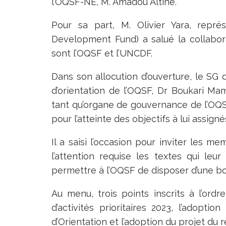
l’OQSF-NE, M. Amadou Altine.
Pour sa part, M. Olivier Yara, repr
Development Fund) a salué la collabora
sont l’OQSF et l’UNCDF.
Dans son allocution d’ouverture, le SG 
d’orientation de l’OQSF, Dr Boukari Ma
tant qu’organe de gouvernance de l’OQS
pour l’atteinte des objectifs à lui assignés
Il a saisi l’occasion pour inviter les m
l’attention requise les textes qui leu
permettre à l’OQSF de disposer d’une 
Au menu, trois points inscrits à l’ordr
d’activités prioritaires 2023, l’adopti
d’Orientation et l’adoption du projet du 