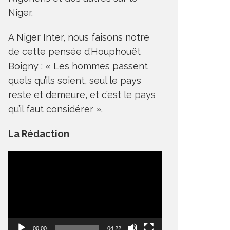
Niger.
A Niger Inter, nous faisons notre
de cette pensée d’Houphouët
Boigny : « Les hommes passent
quels qu’ils soient, seul le pays
reste et demeure, et c’est le pays
qu’il faut considérer ».
La Rédaction
Lecteur
vidéo
ECONOMIE : CE QU’IL FAUT
SAVOIR SUR LA DETTE
FRANC 
PUBLIQUE NIGÉRIENNE
CLOCHE
 LA UNE
ACTU
ECONOMIE
A LA UNE
A
00:00
04:22