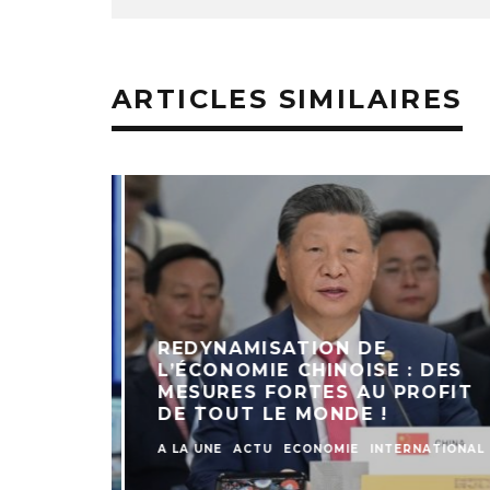
ARTICLES SIMILAIRES
REDYNAMISATION DE
L’ÉCONOMIE CHINOISE : DES
MESURES FORTES AU PROFIT
DE TOUT LE MONDE !
A LA UNE
ACTU
ECONOMIE
INTERNATIONAL