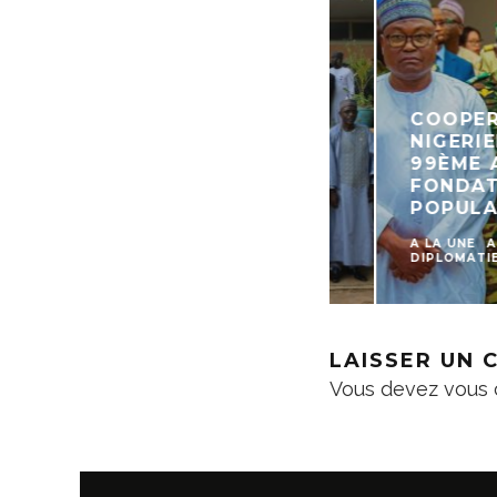
COOPERATIO
NIGERIENNE
99ÈME ANNI
FONDATION 
POPULAIRE 
A LA UNE
ACTU
DIPLOMATIE
LAISSER UN
Vous devez
vous 