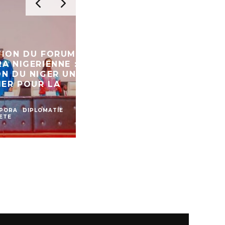
 DU FORUM
GERIENNE :
U NIGER UN
POUR LA
FRONTIÈRE NIGER/BÉNIN : 
PASSAGE RESTE ENCORE 
DIPLOMATIE
A LA UNE
ACTU
ANALYSES
DIPLOMAT