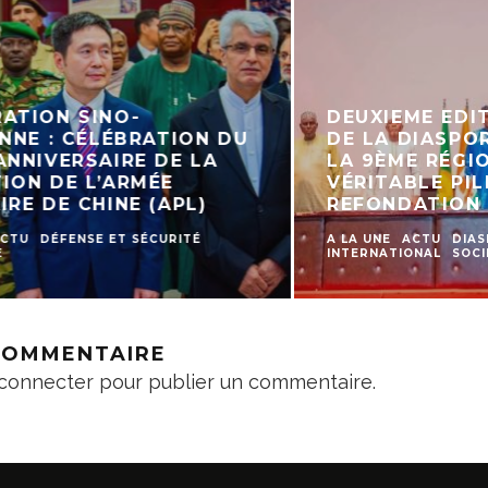
N SINO-
DEUXIEME EDITION
 : CÉLÉBRATION DU
DE LA DIASPORA NI
VERSAIRE DE LA
LA 9ÈME RÉGION D
DE L’ARMÉE
VÉRITABLE PILIER 
DE CHINE (APL)
REFONDATION
DÉFENSE ET SÉCURITÉ
A LA UNE
ACTU
DIASPORA
INTERNATIONAL
SOCIETE
 COMMENTAIRE
connecter
pour publier un commentaire.