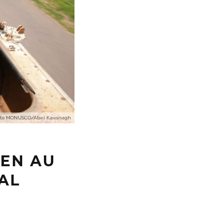
Photo MONUSCO/Abel Kavanagh
IEN AU
AL