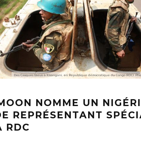
Des Casques bleus à Kisangani, en République démocratique du Congo (RDC). 
-MOON NOMME UN NIGÉR
DE REPRÉSENTANT SPÉCI
A RDC