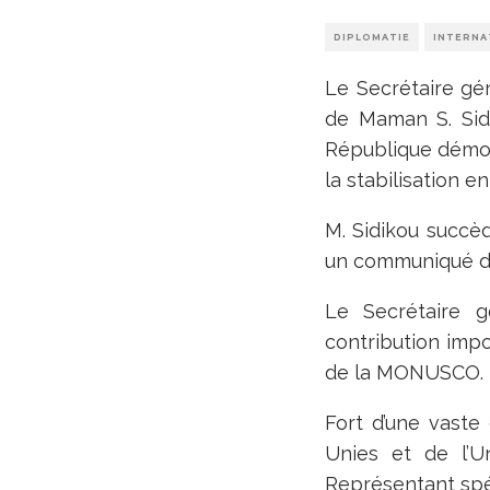
DIPLOMATIE
INTERNA
Le Secrétaire gé
de Maman S. Sidi
République démoc
la stabilisation e
M. Sidikou succèd
un communiqué de
Le Secrétaire 
contribution imp
de la MONUSCO.
Fort d’une vaste
Unies et de l’U
Représentant spéc