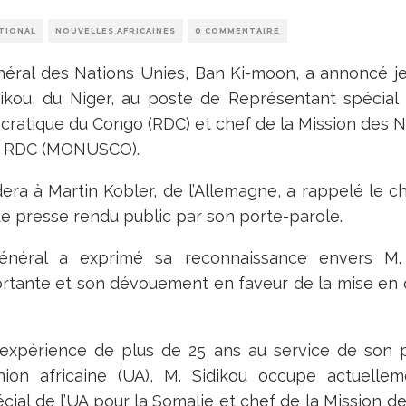
TIONAL
NOUVELLES AFRICAINES
0 COMMENTAIRE
néral des Nations Unies, Ban Ki-moon, a annoncé je
kou, du Niger, au poste de Représentant spécial
ratique du Congo (RDC) et chef de la Mission des N
n RDC (
MONUSCO
).
era à Martin Kobler, de l’Allemagne, a rappelé le 
 presse rendu public par son porte-parole.
général a exprimé sa reconnaissance envers M.
ortante et son dévouement en faveur de la mise e
 expérience de plus de 25 ans au service de son 
nion africaine (UA), M. Sidikou occupe actuelle
ial de l’UA pour la Somalie et chef de la Mission de