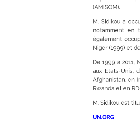
(AMISOM).
M. Sidikou a occ
notamment en ta
également occupé
Niger (1999) et de
De 1999 à 2011, M
aux Etats-Unis, 
Afghanistan, en I
Rwanda et en RD
M. Sidikou est tit
UN.ORG