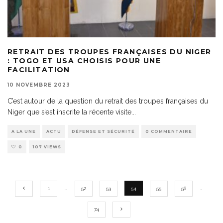
RETRAIT DES TROUPES FRANÇAISES DU NIGER
: TOGO ET USA CHOISIS POUR UNE
FACILITATION
10 NOVEMBRE 2023
C’est autour de la question du retrait des troupes françaises du
Niger que s’est inscrite la récente visite
...
A LA UNE
ACTU
DÉFENSE ET SÉCURITÉ
0 COMMENTAIRE
0
107 VIEWS
1
…
52
53
54
55
56
…
74