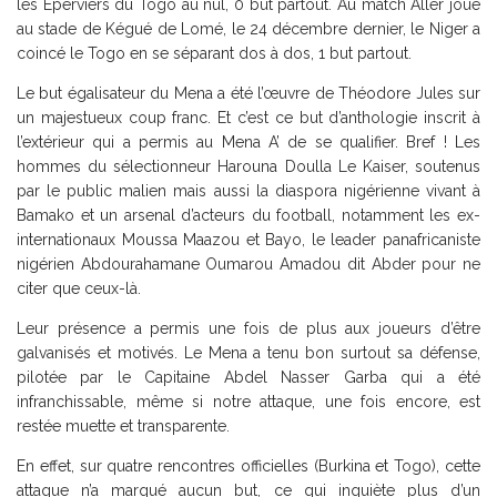
les Eperviers du Togo au nul, 0 but partout. Au match Aller joué
au stade de Kégué de Lomé, le 24 décembre dernier, le Niger a
coincé le Togo en se séparant dos à dos, 1 but partout.
Le but égalisateur du Mena a été l’œuvre de Théodore Jules sur
un majestueux coup franc. Et c’est ce but d’anthologie inscrit à
l’extérieur qui a permis au Mena A’ de se qualifier. Bref ! Les
hommes du sélectionneur Harouna Doulla Le Kaiser, soutenus
par le public malien mais aussi la diaspora nigérienne vivant à
Bamako et un arsenal d’acteurs du football, notamment les ex-
internationaux Moussa Maazou et Bayo, le leader panafricaniste
nigérien Abdourahamane Oumarou Amadou dit Abder pour ne
citer que ceux-là.
Leur présence a permis une fois de plus aux joueurs d’être
galvanisés et motivés. Le Mena a tenu bon surtout sa défense,
pilotée par le Capitaine Abdel Nasser Garba qui a été
infranchissable, même si notre attaque, une fois encore, est
restée muette et transparente.
En effet, sur quatre rencontres officielles (Burkina et Togo), cette
attaque n’a marqué aucun but, ce qui inquiète plus d’un