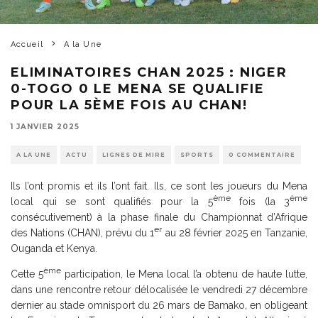
Accueil
A la Une
ELIMINATOIRES CHAN 2025 : NIGER
0-TOGO 0 LE MENA SE QUALIFIE
POUR LA 5ÈME FOIS AU CHAN!
1 JANVIER 2025
A LA UNE
ACTU
LIGNES DE MIRE
SPORTS
0 COMMENTAIRE
Ils l’ont promis et ils l’ont fait. Ils, ce sont les joueurs du Mena
ème
ème
local qui se sont qualifiés pour la 5
fois (la 3
consécutivement) à la phase finale du Championnat d’Afrique
er
des Nations (CHAN), prévu du 1
au 28 février 2025 en Tanzanie,
Ouganda et Kenya.
ème
Cette 5
participation, le Mena local l’a obtenu de haute lutte,
dans une rencontre retour délocalisée le vendredi 27 décembre
dernier au stade omnisport du 26 mars de Bamako, en obligeant