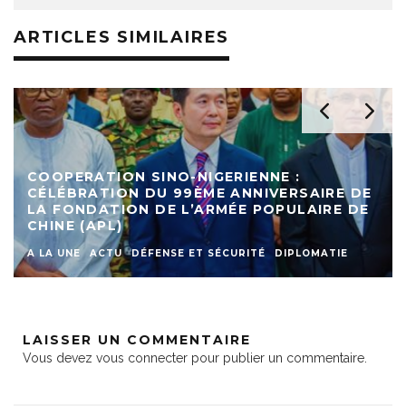
ARTICLES SIMILAIRES
DEUXIEME EDITION DU FORUM DE LA
DIASPORA NIGERIENNE : LA 9ÈME RÉGION
DU NIGER UN VÉRITABLE PILIER POUR LA
REFONDATION
A LA UNE
ACTU
DIASPORA
DIPLOMATIE
INTERNATIONAL
SOCIETE
LAISSER UN COMMENTAIRE
Vous devez
vous connecter
pour publier un commentaire.