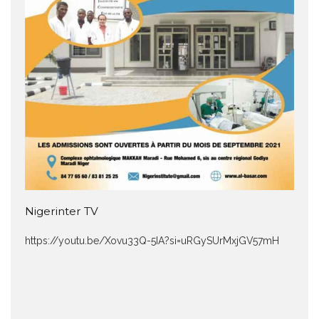
Nigerinter TV
https://youtu.be/Xovu33Q-5IA?si=uRGySUrMxjGV57mH