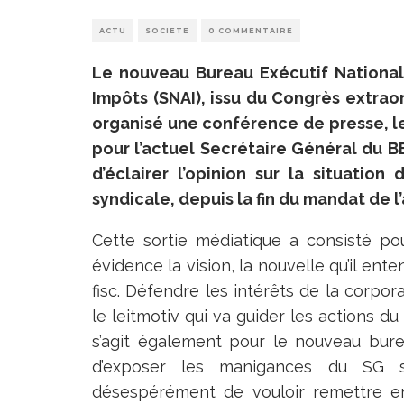
ACTU
SOCIETE
0 COMMENTAIRE
Le nouveau Bureau Exécutif National
Impôts (SNAI), issu du Congrès extraord
organisé une conférence de presse, le
pour l’actuel Secrétaire Général du
d’éclairer l’opinion sur la situatio
syndicale, depuis la fin du mandat de 
Cette sortie médiatique a consisté p
évidence la vision, la nouvelle qu’il en
fisc. Défendre les intérêts de la corpo
le leitmotiv qui va guider les actions 
s’agit également pour le nouveau bur
d’exposer les manigances du SG so
désespérément de vouloir remettre en c