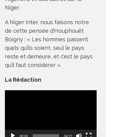
Niger.
A Niger Inter, nous faisons notre
de cette pensée d’Houphouët
Boigny : « Les hommes passent
quels qu’ils soient, seul le pays
reste et demeure, et c’est le pays
qu’il faut considérer ».
La Rédaction
Lecteur
vidéo
00:00
04:22