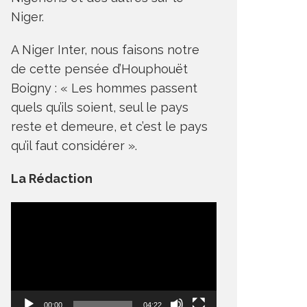
Niger.
A Niger Inter, nous faisons notre
de cette pensée d’Houphouët
Boigny : « Les hommes passent
quels qu’ils soient, seul le pays
reste et demeure, et c’est le pays
qu’il faut considérer ».
La Rédaction
Lecteur
vidéo
00:00
04:22