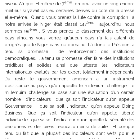
ème
niveau Afrique. Et même de 7
on peut avoir un rang encore
meilleur si y’avait pas eu certaines dérives du coté de la presse
elle-même. Quand vous prenez la lute contre la corruption : à
ème
notre arrivée le Niger était classé 147
aujourd’hui nous
ème
sommes 99
. Si vous prenez le classement des différents
pays africains vous verrez qu’aucun pays n’a fais autant de
progrès que le Niger dans ce domaine. Là donc le Président a
tenu sa promesse de renforcement des institutions
démocratiques. il a tenu sa promesse d’en faire des institutions
crédibles et solides ainsi que l’atteste les indicateurs
internationaux évalués par les expert totalement indépendants.
Du reste le gouvernement américain a un instrument
d’assistance au pays qu’on appelle le millenium challenge. Le
millemuim challenge se base sur une évaluation d’un certain
nombre d’indicateurs que ça soit l’indicateur qu’on appelle
Gouvernance que sa soit l’indicateur qu’on appelle Doing
Business. Que ça soit l’indicateur qu’on appelle liberté
individuelle, que sa soit l’indicateur qu’on appelle la sécurité des
personnes et des biens l’éducation ainsi de suite. Et compte
tenu du fait que la plupart des indicateurs sont verts pour le