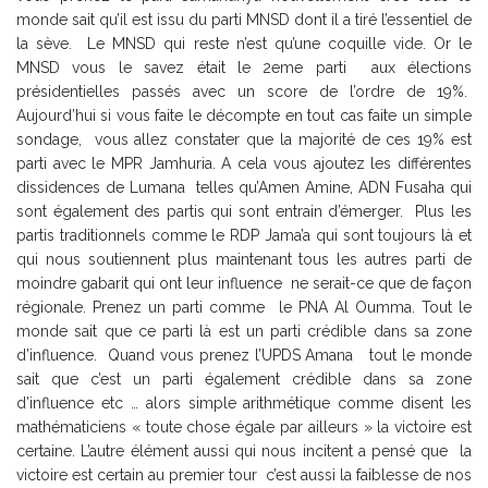
monde sait qu’il est issu du parti MNSD dont il a tiré l’essentiel de
la sève. Le MNSD qui reste n’est qu’une coquille vide. Or le
MNSD vous le savez était le 2eme parti aux élections
présidentielles passés avec un score de l’ordre de 19%.
Aujourd’hui si vous faite le décompte en tout cas faite un simple
sondage, vous allez constater que la majorité de ces 19% est
parti avec le MPR Jamhuria. A cela vous ajoutez les différentes
dissidences de Lumana telles qu’Amen Amine, ADN Fusaha qui
sont également des partis qui sont entrain d’émerger. Plus les
partis traditionnels comme le RDP Jama’a qui sont toujours là et
qui nous soutiennent plus maintenant tous les autres parti de
moindre gabarit qui ont leur influence ne serait-ce que de façon
régionale. Prenez un parti comme le PNA Al Oumma. Tout le
monde sait que ce parti là est un parti crédible dans sa zone
d’influence. Quand vous prenez l’UPDS Amana tout le monde
sait que c’est un parti également crédible dans sa zone
d’influence etc … alors simple arithmétique comme disent les
mathématiciens « toute chose égale par ailleurs » la victoire est
certaine. L’autre élément aussi qui nous incitent a pensé que la
victoire est certain au premier tour c’est aussi la faiblesse de nos