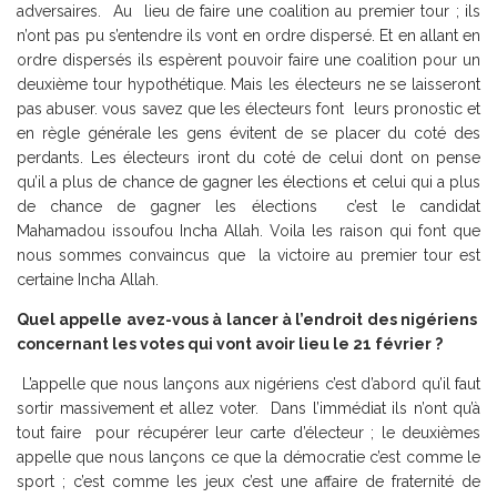
adversaires. Au lieu de faire une coalition au premier tour ; ils
n’ont pas pu s’entendre ils vont en ordre dispersé. Et en allant en
ordre dispersés ils espèrent pouvoir faire une coalition pour un
deuxième tour hypothétique. Mais les électeurs ne se laisseront
pas abuser. vous savez que les électeurs font leurs pronostic et
en règle générale les gens évitent de se placer du coté des
perdants. Les électeurs iront du coté de celui dont on pense
qu’il a plus de chance de gagner les élections et celui qui a plus
de chance de gagner les élections c’est le candidat
Mahamadou issoufou Incha Allah. Voila les raison qui font que
nous sommes convaincus que la victoire au premier tour est
certaine Incha Allah.
Quel appelle avez-vous à lancer à l’endroit des nigériens
concernant les votes qui vont avoir lieu le 21 février ?
L’appelle que nous lançons aux nigériens c’est d’abord qu’il faut
sortir massivement et allez voter. Dans l’immédiat ils n’ont qu’à
tout faire pour récupérer leur carte d’électeur ; le deuxièmes
appelle que nous lançons ce que la démocratie c’est comme le
sport ; c’est comme les jeux c’est une affaire de fraternité de