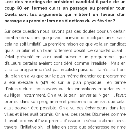
Lors des meetings de président candidat il parle de un
coup KO en termes clairs un passage au premier tour.
Quels sont les arguments qui militent en faveur d’un
passage au premier lors des élections du 21 février ?
Sur cette question nous n’avons pas des doutes pour un certain
nombre de raisons que je vous ai invoqué quelques unes sans
cela ne soit limitatif. La première raison ce que voila un candidat
qui a un bilan et un bilan fortement positif. Ce candidat quant il
s’était présenté en 2011 avait présenté un programme que
d’ailleurs certains avaient considéré comme irréaliste. Mais en
faite ce programme n’est pas irréaliste puisque il l’a réalisé. Lors
du bilan on a vu que sur le plan même financier ce programme
a été exécuté à 94% et sur le plan physique en terme
d’infrastructure nous avons vu des innovations importantes ici
au Niger notamment. On a vu le train arriver au Niger. Il l’avait
promis dans son programme et personne ne pensait que cela
allait pouvoir être possible. On a vu des échangeurs dans les
villes et il les avait promis. On a vu des routes Bitumées comme
il l’avait promis. il l’avait promis d’assurer la sécurité alimentaire a
travers l’initiative 3N et faire en sorte que sécheresse ne rime