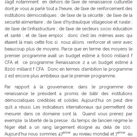
s’agit notamment en dehors de l’axe de renaissance culturelle
dont je vous ai parlé tout a l’heure, de l’axe de renforcement des
institutions démocratiques ; de l’axe de la sécurité ; de l’axe de la
securité alimentaire ; de l’axe d’hydraulique villageoise et rurale ;
de l’axe de l’infrastructure ; de l’axe de secteurs socio éducation
et santé ; et de l’axe emploi ; donc c’est les mêmes axes qui
étaient là mais cette fois si nous allons renforcer et venir avec
beaucoup plus de moyens. Parce que en terme des moyens le
premier programme avait un budget estimé à 6000 milliard f
CFA et ce programme Renaissance 2 a un budget estimé à
8200 milliard f CFA. Donc en termes d’ambition le programme
2 est encore plus ambitieux que le premier programme.
Par rapport à la gouvernance, dans le programme de
renaissance le président a promis de bâtir des institutions
démocratiques crédibles et solides. Aujourd’hui on peut dire
qu’il a réussi. Les indicateurs internationaux qui permettent de
mesurer dans ce domaine sont là. Quand vous prenez par
exemple la liberté de la presse : du temps de l’ancien régime le
Niger était a un rang largement éloigné au delà de 100.
ème
ème
Aujourd’hui nous sommes 47
au niveau mondial et 7
au