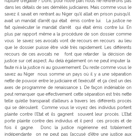
rupture d’égalité ? Donc pour notre part nous ne rentrerons pas
dans les détails de ses démêlés judiciaires. Mais comme vous le
savez il savait en rentrant au Niger qu’il allait en prison puisqu’il
avait un mandat d’arrêt qui était émis contre lui. La justice ne
fait qu’exécuter le mandat d’arrêt qui était émis contre lui. En
plus par rapport même a la procédure de son dossier comme
vous le savez ses avocats vont de recours en recours au lieu
que le dossier puisse être vidé très rapidement. Les différents
recours de ces avocats ne font que retarder la décision de
justice sur cet aspect. Au delà également on ne peut imputer la
faute ni à la justice ni au gouvernement. Du reste comme vous le
savez au Niger nous somme un pays où il y a une séparation
nette de pouvoir entre le judiciaire et l’exécutif et ça c’est un des
axes de programme de renaissance 1. De façon indéniable on
peut remarquer que effectivement cette séparation est très nette
telle qu’elle transparait d’ailleurs a travers les différents procès
qui se déroulent. Comme vous le voyez des individus portent
plainte contre l’Etat et ils gagnent souvent leur procès. L’Etat
porte plainte contre des individus et il perd ces procès et de
fois il gagne. Donc la justice nigérienne est totalement
indépendante on ne peut pas l’accusé d’être une justice aux