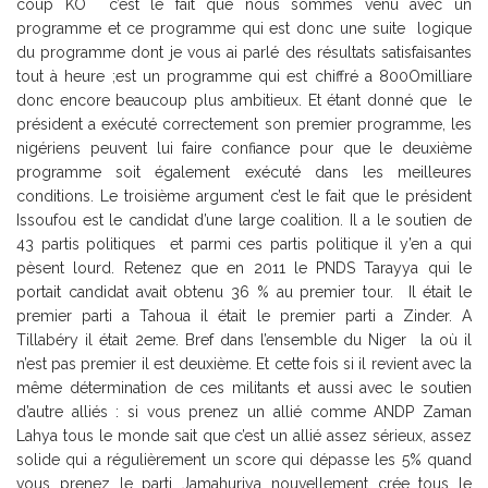
coup KO c’est le fait que nous sommes venu avec un
programme et ce programme qui est donc une suite logique
du programme dont je vous ai parlé des résultats satisfaisantes
tout à heure ;est un programme qui est chiffré a 800Omilliare
donc encore beaucoup plus ambitieux. Et étant donné que le
président a exécuté correctement son premier programme, les
nigériens peuvent lui faire confiance pour que le deuxième
programme soit également exécuté dans les meilleures
conditions. Le troisième argument c’est le fait que le président
Issoufou est le candidat d’une large coalition. Il a le soutien de
43 partis politiques et parmi ces partis politique il y’en a qui
pèsent lourd. Retenez que en 2011 le PNDS Tarayya qui le
portait candidat avait obtenu 36 % au premier tour. Il était le
premier parti a Tahoua il était le premier parti a Zinder. A
Tillabéry il était 2eme. Bref dans l’ensemble du Niger la où il
n’est pas premier il est deuxième. Et cette fois si il revient avec la
même détermination de ces militants et aussi avec le soutien
d’autre alliés : si vous prenez un allié comme ANDP Zaman
Lahya tous le monde sait que c’est un allié assez sérieux, assez
solide qui a régulièrement un score qui dépasse les 5% quand
vous prenez le parti Jamahuriya nouvellement crée tous le