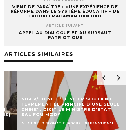
VIENT DE PARAÎTRE : »UNE EXPÉRIENCE DE
RÉFORME DANS LE SYSTÈME ÉDUCATIF » DE
LAOUALI MAHAMAN DAN DAH
ARTICLE SUIVANT
APPEL AU DIALOGUE ET AU SURSAUT
PATRIOTIQUE
ARTICLES SIMILAIRES
NIGER/CHINE : ‘’LE NIGER SOUTIENT
FERMEMENT LE PRINCIPE D’UNE SEULE
CHINE’’, DIXIT LE MINISTRE D’ETAT
SALIFOU MODY
A LA UNE
DIPLOMATIE
FOCUS
INTERNATIONAL