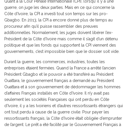
Quant à la Cour Pénale Internationale (CPI), lorsqu’ il y a une
guerre, on juge les deux parties. Mais en ce qui concerne la
Côte d’Ivoire, la CPI a investi tout son temps sur les pro-
Gbagbo. En 2013, la CPI a encore donné plus de temps au
procureur afin qu’il puisse rassembler des preuves
additionnelles. Normalement, les juges doivent libérer l’ex-
Président de la Côte d’Ivoire mais comme il s’agit d’un détenu
politique et que les fonds qui supportent la CPI viennent des
gouvernements, c’est impossible bien que le dossier soit vide.
Durant la guerre, les commerces, industries, toutes les
entreprises étaient fermées. Quand la France a arrêté l’ancien
Président Gbagbo et le pouvoir a été transféré au Président
Ouattara, le gouvernement français a demandé au Président
Ouattara et à son gouvernement de dédommager les hommes
d’affaires Français installés en Côte d’Ivoire. Il n’y avait pas
seulement les sociétés Françaises qui ont perdu en Côte
d’Ivoire, il y a les Ivoiriens et d’autres ressortissants étrangers qui
ont tout perdu à cause de la guerre civile. Pour payer les
ressortissants français, la Côte d’Ivoire était obligée d’emprunter
de l’argent. Le prêt a été facilité par le Gouvernement Français à