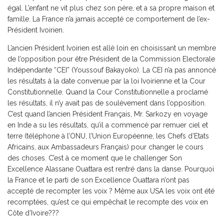
égal. L’enfant ne vit plus chez son père, et a sa propre maison et
famille. La France n’a jamais accepté ce comportement de l’ex-
Président Ivoirien.
L’ancien Président Ivoirien est allé loin en choisissant un membre
de l’opposition pour être Président de la Commission Electorale
Indépendante “CEI” (Youssouf Bakayoko). La CEI n’a pas annoncé
les résultats à la date convenue par la loi Ivoirienne et la Cour
Constitutionnelle. Quand la Cour Constitutionnelle a proclamé
les résultats, il n’y avait pas de soulèvement dans l’opposition.
C’est quand l’ancien Président Français, Mr. Sarkozy en voyage
en Inde a su les résultats, qu’il a commencé par remuer ciel et
terre (téléphone à l’ONU, l’Union Européenne, les Chefs d’Etats
Africains, aux Ambassadeurs Français) pour changer le cours
des choses. C’est à ce moment que le challenger Son
Excellence Alassane Ouattara est rentré dans la danse. Pourquoi
la France et le parti de son Excellence Ouattara n’ont pas
accepté de recompter les voix ? Même aux USA les voix ont été
recomptées, qu’est ce qui empêchait le recompte des voix en
Côte d’Ivoire???