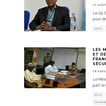
27 AOÛT
Le G5 S
pour di
ACTU
LES 
ET D
FRAN
SÉCU
28 AVRI
Le Mini
part, le
ACTU
174 VIE