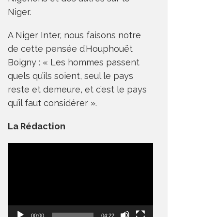
Niger.
A Niger Inter, nous faisons notre
de cette pensée d’Houphouët
Boigny : « Les hommes passent
quels qu’ils soient, seul le pays
reste et demeure, et c’est le pays
qu’il faut considérer ».
La Rédaction
Lecteur
vidéo
00:00
04:22