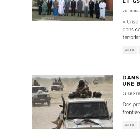
ET G
20 JUIN
« Crise
dans ce
terrori
ACTU
DANS
UNE 
21 SEPT
Des pré
frontièr
ACTU