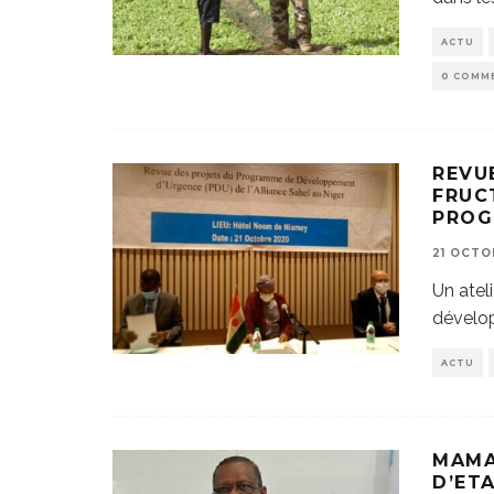
ACTU
0 COMM
REVU
FRUC
PRO
21 OCTO
Un atel
dévelop
ACTU
MAMA
D’ET