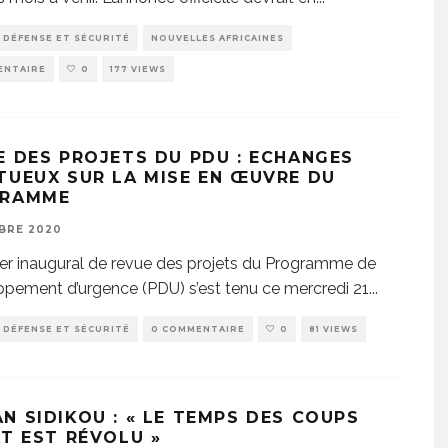
DÉFENSE ET SÉCURITÉ
NOUVELLES AFRICAINES
ENTAIRE
0
177 VIEWS
E DES PROJETS DU PDU : ECHANGES
TUEUX SUR LA MISE EN ŒUVRE DU
GRAMME
BRE 2020
ier inaugural de revue des projets du Programme de
pement d’urgence (PDU) s’est tenu ce mercredi 21
...
DÉFENSE ET SÉCURITÉ
0 COMMENTAIRE
0
81 VIEWS
N SIDIKOU : « LE TEMPS DES COUPS
AT EST RÉVOLU »