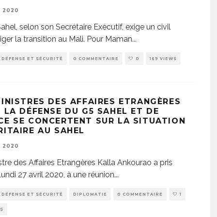
 2020
ahel, selon son Secrétaire Exécutif, exige un civil
riger la transition au Mali. Pour Maman
...
DÉFENSE ET SÉCURITÉ
0 COMMENTAIRE
0
169 VIEWS
MINISTRES DES AFFAIRES ETRANGÈRES
E LA DÉFENSE DU G5 SAHEL ET DE
CE SE CONCERTENT SUR LA SITUATION
RITAIRE AU SAHEL
L 2020
stre des Affaires Etrangères Kalla Ankourao a pris
 lundi 27 avril 2020, à une réunion
...
DÉFENSE ET SÉCURITÉ
DIPLOMATIE
0 COMMENTAIRE
1
WS