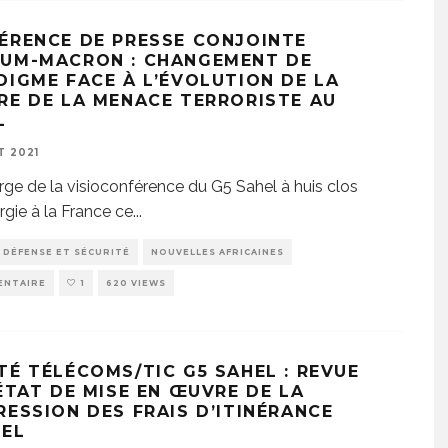
ÉRENCE DE PRESSE CONJOINTE
UM-MACRON : CHANGEMENT DE
DIGME FACE À L’ÉVOLUTION DE LA
RE DE LA MENACE TERRORISTE AU
L
T 2021
e de la visioconférence du G5 Sahel à huis clos
rgie à la France ce
...
DÉFENSE ET SÉCURITÉ
NOUVELLES AFRICAINES
ENTAIRE
1
620 VIEWS
TÉ TÉLÉCOMS/TIC G5 SAHEL : REVUE
’ÉTAT DE MISE EN ŒUVRE DE LA
RESSION DES FRAIS D’ITINÉRANCE
PEL