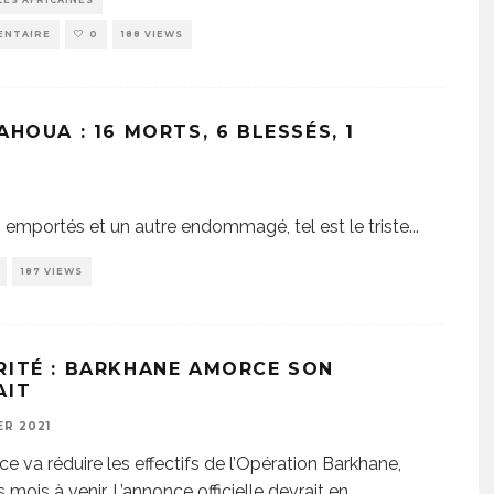
ES AFRICAINES
ENTAIRE
0
188 VIEWS
HOUA : 16 MORTS, 6 BLESSÉS, 1
es emportés et un autre endommagé, tel est le triste
...
187 VIEWS
RITÉ : BARKHANE AMORCE SON
AIT
ER 2021
ce va réduire les effectifs de l’Opération Barkhane,
 mois à venir. L’annonce officielle devrait en
...