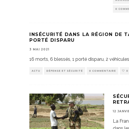
NOUVELL
0 COMM
INSÉCURITÉ DANS LA RÉGION DE TA
PORTÉ DISPARU
3 MAI 2021
16 morts, 6 blessés, 1 porté disparu, 2 véhicul
ACTU
DÉFENSE ET SÉCURITÉ
0 COMMENTAIRE
0
SÉCU
RETR
12 JANVI
La Fran
dans les