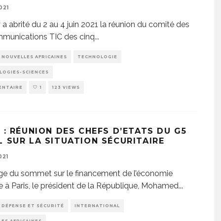
021
a abrité du 2 au 4 juin 2021 la réunion du comité des
munications TIC des cinq
...
NOUVELLES AFRICAINES
TECHNOLOGIE
LOGIES-SCIENCES
ENTAIRE
1
123 VIEWS
 : RÉUNION DES CHEFS D’ETATS DU G5
L SUR LA SITUATION SÉCURITAIRE
021
e du sommet sur le financement de l’économie
ne à Paris, le président de la République, Mohamed
...
DÉFENSE ET SÉCURITÉ
INTERNATIONAL