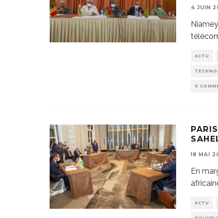
4 JUIN 2
Niamey 
télécom
ACTU
TECHNO
0 COMM
PARIS
SAHE
18 MAI 2
En marg
africai
ACTU