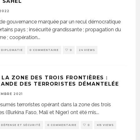
5 SAHEL
 2022
 de gouvernance marquée par un recul démocratique
rtains pays ; insécurité grandissante ; propagation du
sme ; coopération
...
DIPLOMATIE
0 COMMENTAIRE
0
24 VIEWS
 LA ZONE DES TROIS FRONTIÈRES :
BANDE DES TERRORISTES DÉMANTELÉE
EMBRE 2021
sumés terroristes opérant dans la zone des trois
es (Burkina Faso, Mali et Niger) ont été mis
...
DÉFENSE ET SÉCURITÉ
0 COMMENTAIRE
0
415 VIEWS