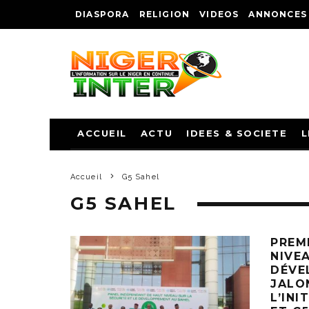
DIASPORA
RELIGION
VIDEOS
ANNONCES
ACCUEIL
ACTU
IDEES & SOCIETE
L
Accueil
G5 Sahel
G5 SAHEL
PREM
NIVE
DÉVE
JALO
L’INI