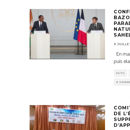
CONF
BAZO
PARA
NATU
SAHE
9 JUILLE
En marg
puis éla
ACTU
0 COMM
COMI
DE L
SUPP
D’AP