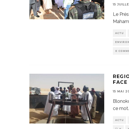
15 JUILL
Le Prés
Mahamad
ACTU
ENVIRO
0 COMM
REGI
FACE 
15 MAI 2
Blonoko
ce mot.
ACTU