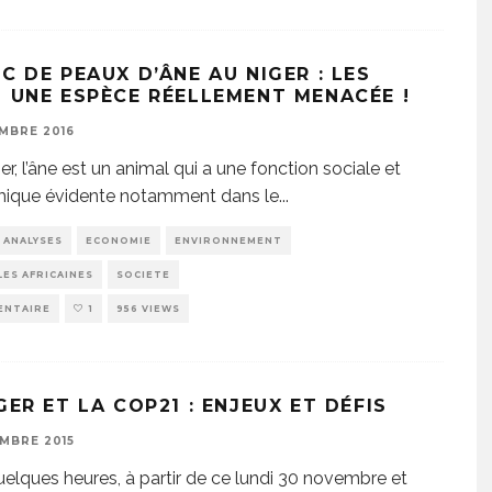
C DE PEAUX D’ÂNE AU NIGER : LES
S UNE ESPÈCE RÉELLEMENT MENACÉE !
MBRE 2016
r, l’âne est un animal qui a une fonction sociale et
ique évidente notamment dans le
...
ANALYSES
ECONOMIE
ENVIRONNEMENT
ES AFRICAINES
SOCIETE
ENTAIRE
1
956 VIEWS
GER ET LA COP21 : ENJEUX ET DÉFIS
MBRE 2015
elques heures, à partir de ce lundi 30 novembre et