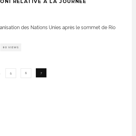
ONI RELATIVE À LA JOURNÉE
rganisation des Nations Unies après le sommet de Rio
80 VIEWS
…
5
6
7