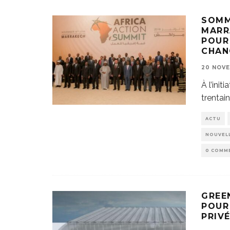
SOMM
MARR
POUR
CHAN
20 NOVE
À l’ini
trentai
ACTU
NOUVELL
0 COMM
GREE
POUR
PRIVÉ