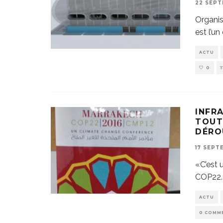
22 SEPT
Organis
est l’un
ACTU
0
INFR
TOUT
DÉRO
17 SEPT
«C’est u
COP22. 
ACTU
0 COMM