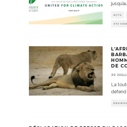
jusqu’a
ACTU
473 VIE
L’AF
BARBA
HOMM
DE C
30 JUILL
La tout
défend 
ENVIRO