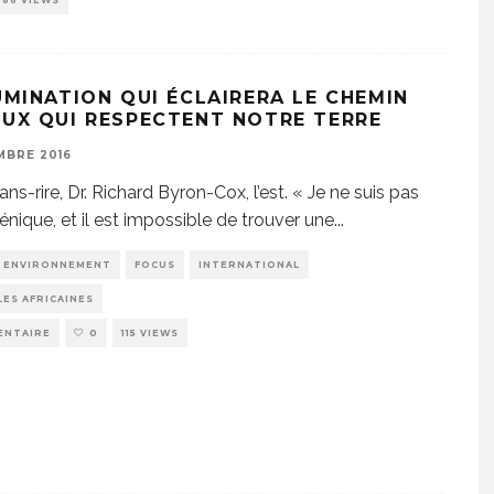
286 VIEWS
LUMINATION QUI ÉCLAIRERA LE CHEMIN
EUX QUI RESPECTENT NOTRE TERRE
MBRE 2016
ns-rire, Dr. Richard Byron-Cox, l’est. « Je ne suis pas
nique, et il est impossible de trouver une
...
ENVIRONNEMENT
FOCUS
INTERNATIONAL
ES AFRICAINES
ENTAIRE
0
115 VIEWS