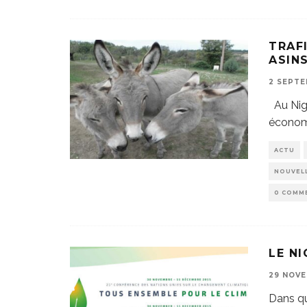
TRAFI
ASIN
2 SEPTE
Au Nige
économ
ACTU
NOUVELL
0 COMM
LE NI
29 NOVE
Dans qu