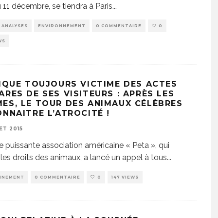
u 11 décembre, se tiendra à Paris
...
ANALYSES
ENVIRONNEMENT
0 COMMENTAIRE
0
WS
RIQUE TOUJOURS VICTIME DES ACTES
RES DE SES VISITEURS : APRÈS LES
ES, LE TOUR DES ANIMAUX CÉLÈBRES
ONNAITRE L’ATROCITÉ !
ET 2015
e puissante association américaine « Peta », qui
les droits des animaux, a lancé un appel à tous
...
NNEMENT
0 COMMENTAIRE
0
147 VIEWS