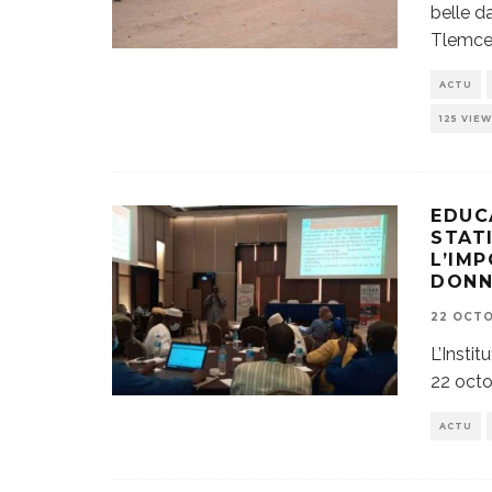
belle d
Tlemce
ACTU
125 VIE
EDUC
STAT
L’IM
DONN
22 OCT
L’Instit
22 octo
ACTU