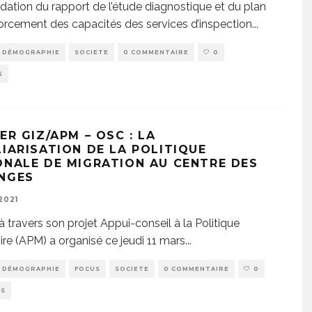
dation du rapport de l’étude diagnostique et du plan
orcement des capacités des services d’inspection
...
DÉMOGRAPHIE
SOCIETE
0 COMMENTAIRE
0
S
ER GIZ/APM – OSC : LA
LIARISATION DE LA POLITIQUE
ONALE DE MIGRATION AU CENTRE DES
NGES
2021
à travers son projet Appui-conseil à la Politique
ire (APM) a organisé ce jeudi 11 mars
...
DÉMOGRAPHIE
FOCUS
SOCIETE
0 COMMENTAIRE
0
WS