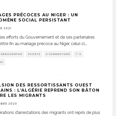
AGES PRÉCOCES AU NIGER : UN
OMÈNE SOCIAL PERSISTANT
ER 2021
les efforts du Gouvernement et de ses partenaires
ttre fin au mariage précoce au Niger, celui-ci
...
DÉMOGRAPHIE
SOCIETE
0 COMMENTAIRE
0
WS
LSION DES RESSORTISSANTS OUEST
CAINS : L’ALGÉRIE REPREND SON BÂTON
RE LES MIGRANTS
OBRE 2020
rations d’arrestations des migrants ont repris de plus