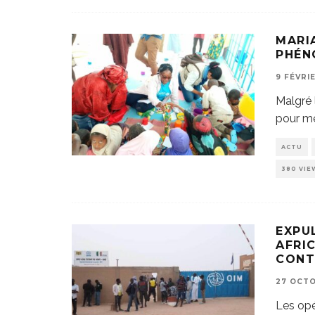
MARI
PHÉN
9 FÉVRI
Malgré 
pour me
ACTU
380 VIE
EXPU
AFRI
CONT
27 OCT
Les opé