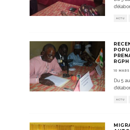
d’élabo
ACTU
RECE
POPU
PREN
RGPH
10 MARS
Du 5 au
d’élabo
ACTU
MIGR