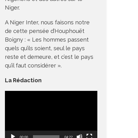
Niger.
A Niger Inter, nous faisons notre
de cette pensée d’Houphouët
Boigny : « Les hommes passent
quels qu’ils soient, seul le pays
reste et demeure, et c’est le pays
qu’il faut considérer ».
La Rédaction
Lecteur
vidéo
00:00
04:22