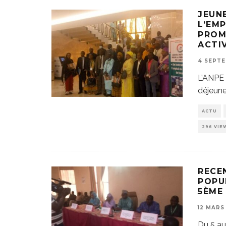
JEUN
L’EM
PROM
ACTI
4 SEPT
L’ANPE 
déjeune
ACTU
296 VIE
RECE
POPUL
5ÈME
12 MARS
Du 5 au