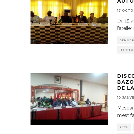
AUTO
17 OCTO
Du 15 au
l’ateli
DÉMOGR
155 VIEW
DISC
BAZO
DE L
10 JANVI
Mesdame
m’est f
ACTU