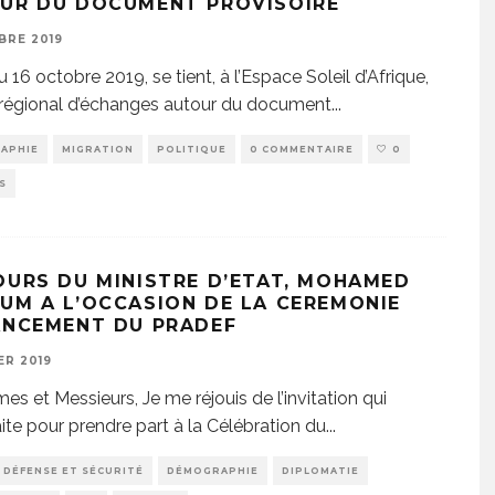
UR DU DOCUMENT PROVISOIRE
BRE 2019
 16 octobre 2019, se tient, à l’Espace Soleil d’Afrique,
er régional d’échanges autour du document
...
APHIE
MIGRATION
POLITIQUE
0 COMMENTAIRE
0
S
OURS DU MINISTRE D’ETAT, MOHAMED
UM A L’OCCASION DE LA CEREMONIE
ANCEMENT DU PRADEF
ER 2019
s et Messieurs, Je me réjouis de l’invitation qui
aite pour prendre part à la Célébration du
...
DÉFENSE ET SÉCURITÉ
DÉMOGRAPHIE
DIPLOMATIE