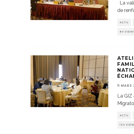
La vali
de renf
ACTU
84 VIEW
ATELI
FAMI
NATI
ÉCHA
11 MARS 
La GIZ 
Migrato
ACTU
134 VIE