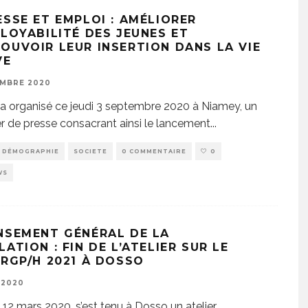
ESSE ET EMPLOI : AMÉLIORER
PLOYABILITÉ DES JEUNES ET
OUVOIR LEUR INSERTION DANS LA VIE
VE
EMBRE 2020
a organisé ce jeudi 3 septembre 2020 à Niamey, un
r de presse consacrant ainsi le lancement
...
DÉMOGRAPHIE
SOCIETE
0 COMMENTAIRE
0
WS
NSEMENT GÉNÉRAL DE LA
ATION : FIN DE L’ATELIER SUR LE
 RGP/H 2021 À DOSSO
 2020
 12 mars 2020, s’est tenu à Dosso un atelier