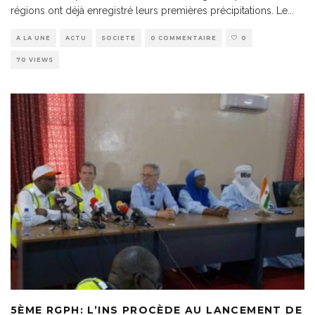
régions ont déjà enregistré leurs premières précipitations. Le
...
A LA UNE
ACTU
SOCIETE
0 COMMENTAIRE
0
70 VIEWS
5ÈME RGPH: L’INS PROCÈDE AU LANCEMENT DE