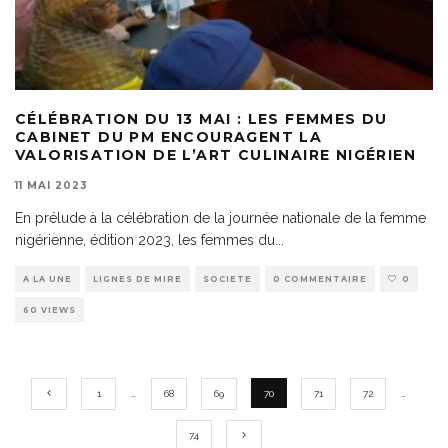
CÉLÉBRATION DU 13 MAI : LES FEMMES DU
CABINET DU PM ENCOURAGENT LA
VALORISATION DE L’ART CULINAIRE NIGÉRIEN
11 MAI 2023
En prélude à la célébration de la journée nationale de la femme
nigérienne, édition 2023, les femmes du
...
A LA UNE
LIGNES DE MIRE
SOCIETE
0 COMMENTAIRE
0
60 VIEWS
1
…
68
69
70
71
72
…
74