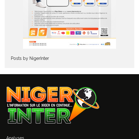
Posts by NigerInter
Analyses