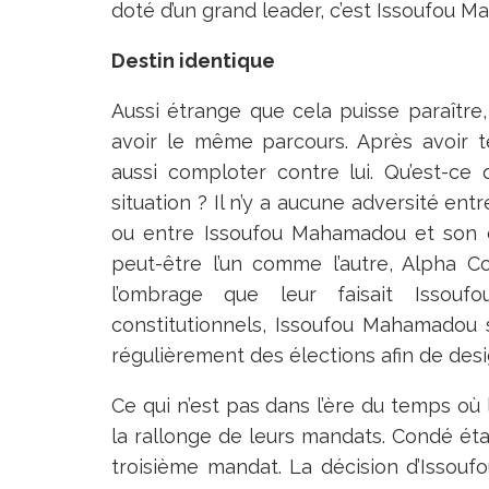
doté d’un grand leader, c’est Issoufou M
Destin identique
Aussi étrange que cela puisse paraî
avoir le même parcours. Après avoir té
aussi comploter contre lui. Qu’est-ce
situation ? Il n’y a aucune adversité e
ou entre Issoufou Mahamadou et son d
peut-être l’un comme l’autre, Alpha
l’ombrage que leur faisait Isso
constitutionnels, Issoufou Mahamadou s
régulièrement des élections afin de des
Ce qui n’est pas dans l’ère du temps où l
la rallonge de leurs mandats. Condé ét
troisième mandat. La décision d’Issouf