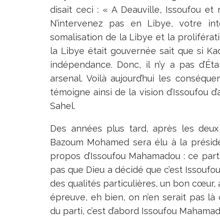
disait ceci : « A Deauville, Issoufou e
N’intervenez pas en Libye, votre in
somalisation de la Libye et la prolifér
la Libye était gouvernée sait que si Ka
indépendance. Donc, il n’y a pas d’Ét
arsenal. Voilà aujourd’hui les conséq
témoigne ainsi de la vision d’Issoufou d
Sahel.
Des années plus tard, après les deu
Bazoum Mohamed sera élu à la préside
propos d’Issoufou Mahamadou : ce parti
pas que Dieu a décidé que c’est Issoufou 
des qualités particulières, un bon cœur, 
épreuve, eh bien, on n’en serait pas l
du parti, c’est d’abord Issoufou Mahamado