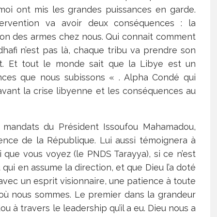
t moi ont mis les grandes puissances en garde.
tervention va avoir deux conséquences : la
ation des armes chez nous. Qui connait comment
dhafi n’est pas là, chaque tribu va prendre son
at. Et tout le monde sait que la Libye est un
uences que nous subissons « . Alpha Condé qui
’avant la crise libyenne et les conséquences au
x mandats du Président Issoufou Mahamadou,
nce de la République. Lui aussi témoignera à
 que vous voyez (le PNDS Tarayya), si ce n’est
qui en assume la direction, et que Dieu l’a doté
avec un esprit visionnaire, une patience à toute
à où nous sommes. Le premier dans la grandeur
u à travers le leadership qu’il a eu. Dieu nous a