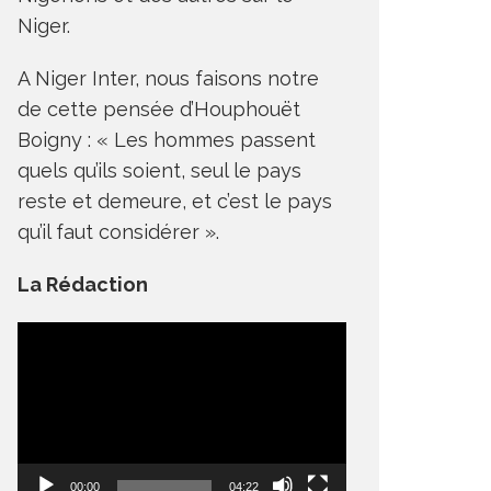
Niger.
A Niger Inter, nous faisons notre
de cette pensée d’Houphouët
Boigny : « Les hommes passent
quels qu’ils soient, seul le pays
reste et demeure, et c’est le pays
qu’il faut considérer ».
La Rédaction
Lecteur
vidéo
00:00
04:22