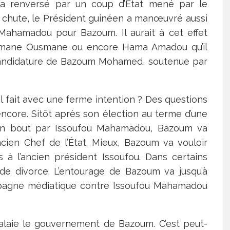
era renversé par un coup d’État mené par le
chute, le Président guinéen a manœuvré aussi
 Mahamadou pour Bazoum. Il aurait à cet effet
mane Ousmane ou encore Hama Amadou qu’il
a candidature de Bazoum Mohamed, soutenue par
t-il fait avec une ferme intention ? Des questions
core. Sitôt après son élection au terme d’une
n bout par Issoufou Mahamadou, Bazoum va
ncien Chef de l’État. Mieux, Bazoum va vouloir
à l’ancien président Issoufou. Dans certains
 de divorce. L’entourage de Bazoum va jusqu’à
mpagne médiatique contre Issoufou Mahamadou
 balaie le gouvernement de Bazoum. C’est peut-