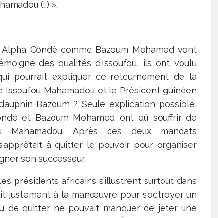
ahamadou (…) ».
tre, Alpha Condé comme Bazoum Mohamed vont
moigné des qualités d’Issoufou, ils ont voulu
 qui pourrait expliquer ce retournement de la
ntre Issoufou Mahamadou et le Président guinéen
auphin Bazoum ? Seule explication possible,
 Condé et Bazoum Mohamed ont dû souffrir de
ufou Mahamadou. Après ces deux mandats
’apprêtait à quitter le pouvoir pour organiser
igner son successeur.
es présidents africains s’illustrent surtout dans
ait justement à la manœuvre pour s’octroyer un
ou de quitter ne pouvait manquer de jeter une