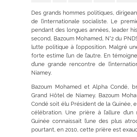
Des grands hommes politiques, dirigean
de l’internationale socialiste. Le pr
pendant des longues années, leader hist
second, Bazoum Mohamed, N°2 du PNDS-
lutte politique à l’opposition. Malgré un
forte estime l’un de l’autre. En témoi
d’une grande rencontre de l’internatio
Niamey.
Bazoum Mohamed et Alpha Condé, bras
Grand Hôtel de Niamey. Bazoum Moham
Condé soit élu Président de la Guinée, e
célébration. Une prière à l’allure d’u
Guinée connaissait l’une des plus atroc
pourtant, en 2010, cette prière est exau