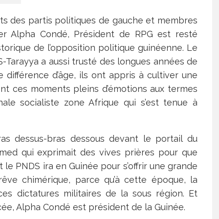
ts des partis politiques de gauche et membres
emier Alpha Condé, Président de RPG est resté
orique de l’opposition politique guinéenne. Le
Tarayya a aussi trusté des longues années de
e différence d’âge, ils ont appris à cultiver une
gnent ces moments pleins d’émotions aux termes
nale socialiste zone Afrique qui s’est tenue à
 dessus-bras dessous devant le portail du
ed qui exprimait des vives prières pour que
t le PNDS ira en Guinée pour s’offrir une grande
n rêve chimérique, parce qu’à cette époque, la
es dictatures militaires de la sous région. Et
cée, Alpha Condé est président de la Guinée.