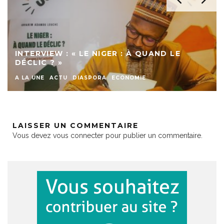
INTERVIEW : « LE NIGER : À QUAND LE
DÉCLIC ? »
A LA UNE
ACTU
DIASPORA
ECONOMIE
LAISSER UN COMMENTAIRE
Vous devez
vous connecter
pour publier un commentaire.