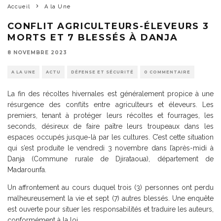
Accueil
A la Une
CONFLIT AGRICULTEURS-ÉLEVEURS 3
MORTS ET 7 BLESSÉS À DANJA
8 NOVEMBRE 2023
A LA UNE
ACTU
DÉFENSE ET SÉCURITÉ
0 COMMENTAIRE
La fin des récoltes hivernales est généralement propice à une
résurgence des conflits entre agriculteurs et éleveurs. Les
premiers, tenant à protéger leurs récoltes et fourrages, les
seconds, désireux de faire paître leurs troupeaux dans les
espaces occupés jusque-là par les cultures. C’est cette situation
qui s’est produite le vendredi 3 novembre dans l’après-midi à
Danja (Commune rurale de Djirataoua), département de
Madarounfa.
Un affrontement au cours duquel trois (3) personnes ont perdu
malheureusement la vie et sept (7) autres blessés. Une enquête
est ouverte pour situer les responsabilités et traduire les auteurs,
conformément à la loi.