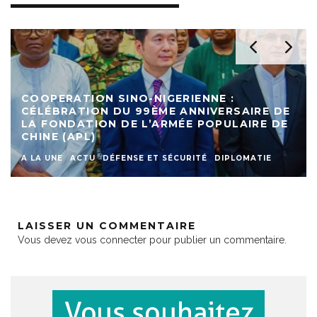
DEUXIEME EDITION DU FORUM DE LA
DIASPORA NIGERIENNE : LA 9ÈME RÉGION
DU NIGER UN VÉRITABLE PILIER POUR LA
REFONDATION
A LA UNE
ACTU
DIASPORA
DIPLOMATIE
INTERNATIONAL
SOCIETE
LAISSER UN COMMENTAIRE
Vous devez
vous connecter
pour publier un commentaire.