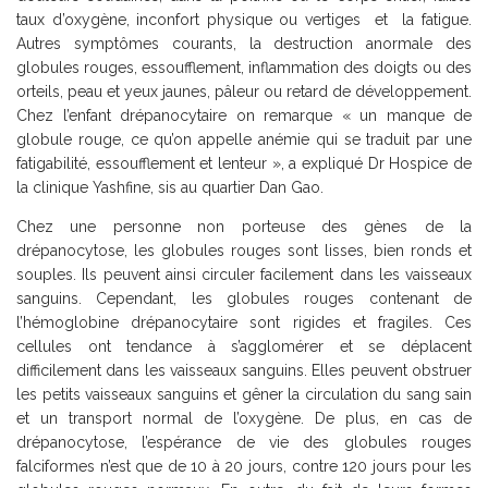
taux d’oxygène, inconfort physique ou vertiges et la fatigue.
Autres symptômes courants, la destruction anormale des
globules rouges, essoufflement, inflammation des doigts ou des
orteils, peau et yeux jaunes, pâleur ou retard de développement.
Chez l’enfant drépanocytaire on remarque « un manque de
globule rouge, ce qu’on appelle anémie qui se traduit par une
fatigabilité, essoufflement et lenteur », a expliqué Dr Hospice de
la clinique Yashfine, sis au quartier Dan Gao.
Chez une personne non porteuse des gènes de la
drépanocytose, les globules rouges sont lisses, bien ronds et
souples. Ils peuvent ainsi circuler facilement dans les vaisseaux
sanguins. Cependant, les globules rouges contenant de
l’hémoglobine drépanocytaire sont rigides et fragiles. Ces
cellules ont tendance à s’agglomérer et se déplacent
difficilement dans les vaisseaux sanguins. Elles peuvent obstruer
les petits vaisseaux sanguins et gêner la circulation du sang sain
et un transport normal de l’oxygène. De plus, en cas de
drépanocytose, l’espérance de vie des globules rouges
falciformes n’est que de 10 à 20 jours, contre 120 jours pour les