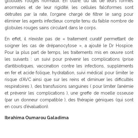
globules rouges normaux. En outre, du fait de leurs formes
anormales et de leur rigidité, les cellules falciformes sont
détruites par la rate, l’organe chargé de filtrer le sang pour
éliminer les agents infectieux compte tenu du faible nombre de
globules rouges sains circulant dans le corps.
En effet, il n’existe pas de « traitement curatif permettant de
soigner les cas de drépanocytose », a ajouté le Dr Hospice.
Pour la plus part de temps, les traitements mis en œuvre sont
les suivants : un suivi pour prévenir les complications (prise
d’antibiotiques, vaccination contre les infections, suppléments
en fer et acide folique, hydratation, suivi médical pour limiter le
risque d’AVC ainsi que sur les reins et diminuer les difficultés
respiratoires ), des transfusions sanguines ( pour limiter l’anémie
et prévenir les complications ), une greffe de moelle osseuse
(par un donneur compatible ), des thérapie géniques (qui sont
en cours d’évaluation).
Ibrahima Oumarou Galadima