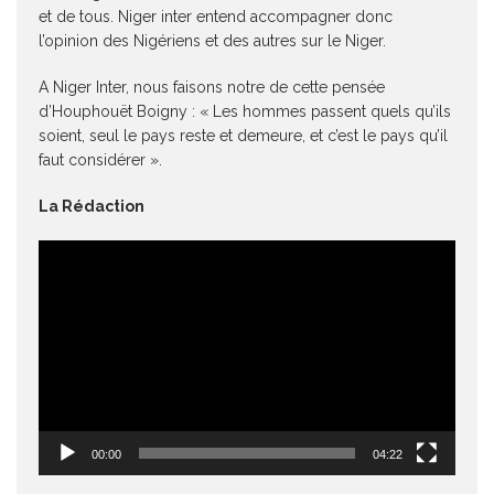
et de tous. Niger inter entend accompagner donc
l’opinion des Nigériens et des autres sur le Niger.
A Niger Inter, nous faisons notre de cette pensée
d’Houphouët Boigny : « Les hommes passent quels qu’ils
soient, seul le pays reste et demeure, et c’est le pays qu’il
faut considérer ».
La Rédaction
Lecteur
vidéo
00:00
04:22