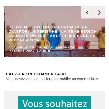
DEUXIEME EDITION DU FORUM DE LA
DIASPORA NIGERIENNE : LA 9ÈME RÉGION
DU NIGER UN VÉRITABLE PILIER POUR LA
REFONDATION
A LA UNE
ACTU
DIASPORA
DIPLOMATIE
INTERNATIONAL
SOCIETE
LAISSER UN COMMENTAIRE
Vous devez
vous connecter
pour publier un commentaire.