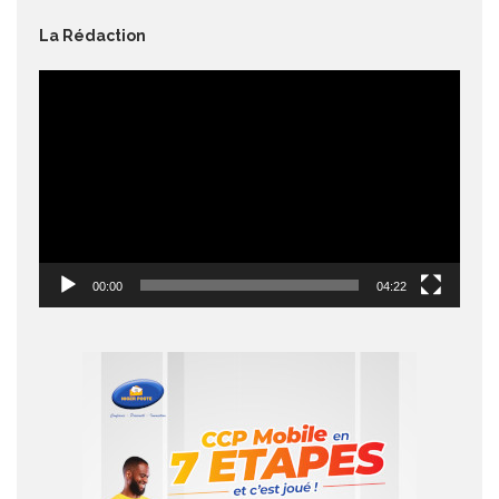
La Rédaction
Lecteur
vidéo
00:00
04:22