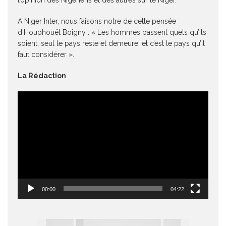
l’opinion des Nigériens et des autres sur le Niger.
A Niger Inter, nous faisons notre de cette pensée
d’Houphouët Boigny : « Les hommes passent quels qu’ils
soient, seul le pays reste et demeure, et c’est le pays qu’il
faut considérer ».
La Rédaction
Lecteur
vidéo
00:00
04:22