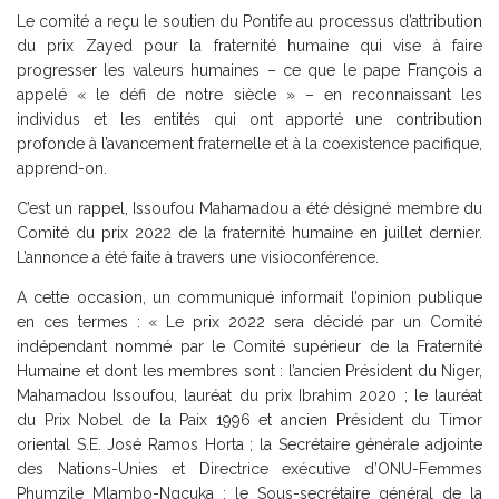
Le comité a reçu le soutien du Pontife au processus d’attribution
du prix Zayed pour la fraternité humaine qui vise à faire
progresser les valeurs humaines – ce que le pape François a
appelé « le défi de notre siècle » – en reconnaissant les
individus et les entités qui ont apporté une contribution
profonde à l’avancement fraternelle et à la coexistence pacifique,
apprend-on.
C’est un rappel, Issoufou Mahamadou a été désigné membre du
Comité du prix 2022 de la fraternité humaine en juillet dernier.
L’annonce a été faite à travers une visioconférence.
A cette occasion, un communiqué informait l’opinion publique
en ces termes : « Le prix 2022 sera décidé par un Comité
indépendant nommé par le Comité supérieur de la Fraternité
Humaine et dont les membres sont : l’ancien Président du Niger,
Mahamadou Issoufou, lauréat du prix Ibrahim 2020 ; le lauréat
du Prix Nobel de la Paix 1996 et ancien Président du Timor
oriental S.E. José Ramos Horta ; la Secrétaire générale adjointe
des Nations-Unies et Directrice exécutive d’ONU-Femmes
Phumzile Mlambo-Ngcuka ; le Sous-secrétaire général de la