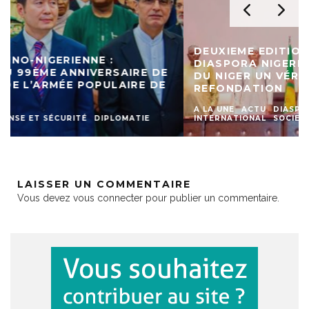
DEUXIEME EDITION DU FORUM DE LA
DIASPORA NIGERIENNE : LA 9ÈME RÉGION
DU NIGER UN VÉRITABLE PILIER POUR LA
REFONDATION
A LA UNE
ACTU
DIASPORA
DIPLOMATIE
INTERNATIONAL
SOCIETE
LAISSER UN COMMENTAIRE
Vous devez
vous connecter
pour publier un commentaire.