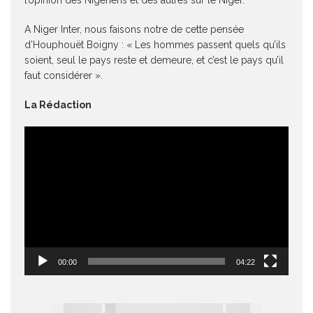
l’opinion des Nigériens et des autres sur le Niger.
A Niger Inter, nous faisons notre de cette pensée
d’Houphouët Boigny : « Les hommes passent quels qu’ils
soient, seul le pays reste et demeure, et c’est le pays qu’il
faut considérer ».
La Rédaction
Lecteur
vidéo
00:00
04:22