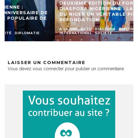
DEUXIEME EDITION DU FORUM DE LA
DIASPORA NIGERIENNE : LA 9ÈME RÉGION
DU NIGER UN VÉRITABLE PILIER POUR LA
REFONDATION
A LA UNE
ACTU
DIASPORA
DIPLOMATIE
INTERNATIONAL
SOCIETE
LAISSER UN COMMENTAIRE
Vous devez
vous connecter
pour publier un commentaire.