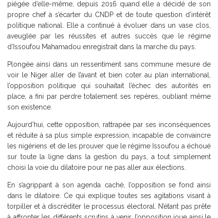
piégée d’elle-même, depuis 2016 quand elle a décidé de son
propre chef à s’écarter du CNDP et de toute question d’intérêt
politique national. Elle a continué à évoluer dans un vase clos,
aveuglée par les réussites et autres succès que le régime
d’Issoufou Mahamadou enregistrait dans la marche du pays.
Plongée ainsi dans un ressentiment sans commune mesure de
voir le Niger aller de l’avant et bien coter au plan international,
l’opposition politique qui souhaitait l’échec des autorités en
place, a fini par perdre totalement ses repères, oubliant même
son existence.
Aujourd’hui, cette opposition, rattrapée par ses inconséquences
et réduite à sa plus simple expression, incapable de convaincre
les nigériens et de les prouver que le régime Issoufou a échoué
sur toute la ligne dans la gestion du pays, a tout simplement
choisi la voie du dilatoire pour ne pas aller aux élections.
En s’agrippant à son agenda caché, l’opposition se fond ainsi
dans le dilatoire. Ce qui explique toutes ses agitations visant à
torpiller et à discréditer le processus électoral. N’étant pas prête
à affronter les différents scrutins à venir, l’opposition joue ainsi le