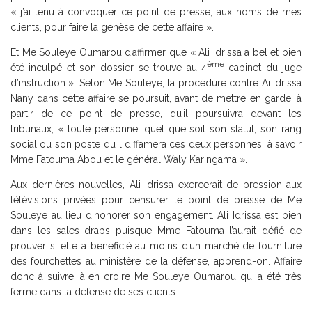
« j’ai tenu à convoquer ce point de presse, aux noms de mes
clients, pour faire la genèse de cette affaire ».
Et Me Souleye Oumarou d’affirmer que « Ali Idrissa a bel et bien
ème
été inculpé et son dossier se trouve au 4
cabinet du juge
d’instruction ». Selon Me Souleye, la procédure contre Ai Idrissa
Nany dans cette affaire se poursuit, avant de mettre en garde, à
partir de ce point de presse, qu’il poursuivra devant les
tribunaux, « toute personne, quel que soit son statut, son rang
social ou son poste qu’il diffamera ces deux personnes, à savoir
Mme Fatouma Abou et le général Waly Karingama ».
Aux dernières nouvelles, Ali Idrissa exercerait de pression aux
télévisions privées pour censurer le point de presse de Me
Souleye au lieu d’honorer son engagement. Ali Idrissa est bien
dans les sales draps puisque Mme Fatouma l’aurait défié de
prouver si elle a bénéficié au moins d’un marché de fourniture
des fourchettes au ministère de la défense, apprend-on. Affaire
donc à suivre, à en croire Me Souleye Oumarou qui a été très
ferme dans la défense de ses clients.