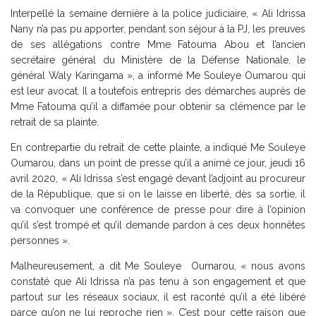
Interpellé la semaine dernière à la police judiciaire, « Ali Idrissa
Nany n’a pas pu apporter, pendant son séjour à la PJ, les preuves
de ses allégations contre Mme Fatouma Abou et l’ancien
secrétaire général du Ministère de la Défense Nationale, le
général Waly Karingama », a informé Me Souleye Oumarou qui
est leur avocat. Il a toutefois entrepris des démarches auprès de
Mme Fatouma qu’il a diffamée pour obtenir sa clémence par le
retrait de sa plainte.
En contrepartie du retrait de cette plainte, a indiqué Me Souleye
Oumarou, dans un point de presse qu’il a animé ce jour, jeudi 16
avril 2020, « Ali Idrissa s’est engagé devant l’adjoint au procureur
de la République, que si on le laisse en liberté, dès sa sortie, il
va convoquer une conférence de presse pour dire à l’opinion
qu’il s’est trompé et qu’il demande pardon à ces deux honnêtes
personnes ».
Malheureusement, a dit Me Souleye Oumarou, « nous avons
constaté que Ali Idrissa n’a pas tenu à son engagement et que
partout sur les réseaux sociaux, il est raconté qu’il a été libéré
parce qu’on ne lui reproche rien ». C’est pour cette raison que