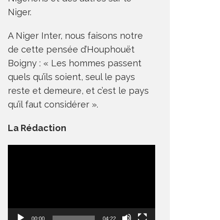
Niger.
A Niger Inter, nous faisons notre
de cette pensée d’Houphouët
Boigny : « Les hommes passent
quels qu’ils soient, seul le pays
reste et demeure, et c’est le pays
qu’il faut considérer ».
La Rédaction
Lecteur
vidéo
00:00
04:22