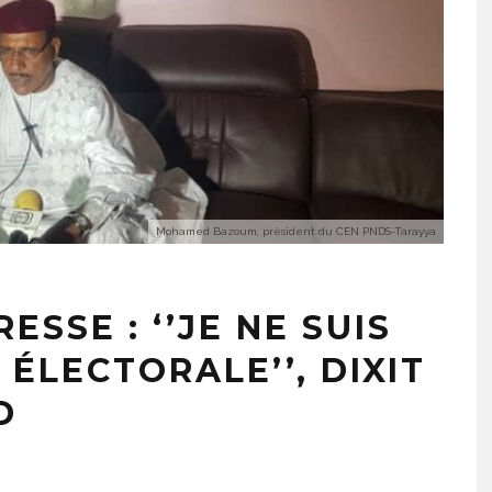
Mohamed Bazoum, président du CEN PNDS-Tarayya
SSE : ‘’JE NE SUIS
ÉLECTORALE’’, DIXIT
D