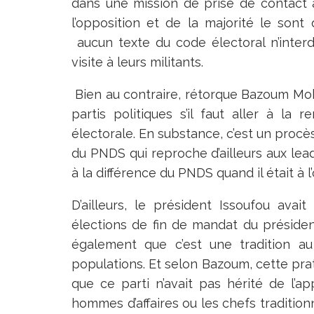
dans une mission de prise de contact 
l’opposition et de la majorité le sont 
aucun texte du code électoral n’interd
visite à leurs militants.
Bien au contraire, rétorque Bazoum Mo
partis politiques s’il faut aller à la
électorale. En substance, c’est un procès
du PNDS qui reproche d’ailleurs aux lead
à la différence du PNDS quand il était à l
D’ailleurs, le président Issoufou avai
élections de fin de mandat du préside
également que c’est une tradition au
populations. Et selon Bazoum, cette prat
que ce parti n’avait pas hérité de l’a
hommes d’affaires ou les chefs traditionn