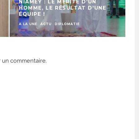
À MATAMÈYE ET À MAGARIA :
LE CHEF DE L’ÉTAT AU PLUS
PRÈS DE LA POPULATION
ACTU
r un commentaire.