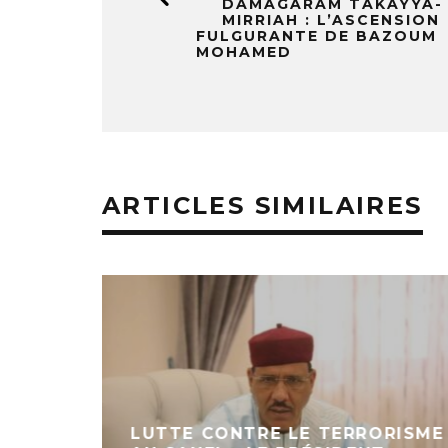
DAMAGARAM TAKAYYA-
MIRRIAH : L’ASCENSION
FULGURANTE DE BAZOUM
MOHAMED
ARTICLES SIMILAIRES
DE
INTERVIEW : MOHAMED
AHIM À
ZEIDANE DRESSE LE BILAN DE