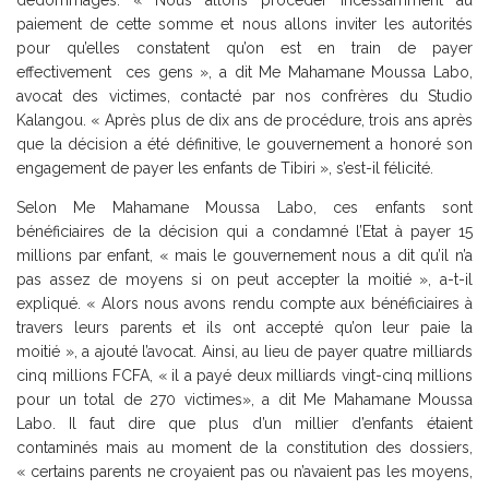
paiement de cette somme et nous allons inviter les autorités
pour qu’elles constatent qu’on est en train de payer
effectivement ces gens », a dit Me Mahamane Moussa Labo,
avocat des victimes, contacté par nos confrères du Studio
Kalangou. « Après plus de dix ans de procédure, trois ans après
que la décision a été définitive, le gouvernement a honoré son
engagement de payer les enfants de Tibiri », s’est-il félicité.
Selon Me Mahamane Moussa Labo, ces enfants sont
bénéficiaires de la décision qui a condamné l’Etat à payer 15
millions par enfant, « mais le gouvernement nous a dit qu’il n’a
pas assez de moyens si on peut accepter la moitié », a-t-il
expliqué. « Alors nous avons rendu compte aux bénéficiaires à
travers leurs parents et ils ont accepté qu’on leur paie la
moitié », a ajouté l’avocat. Ainsi, au lieu de payer quatre milliards
cinq millions FCFA, « il a payé deux milliards vingt-cinq millions
pour un total de 270 victimes», a dit Me Mahamane Moussa
Labo. Il faut dire que plus d’un millier d’enfants étaient
contaminés mais au moment de la constitution des dossiers,
« certains parents ne croyaient pas ou n’avaient pas les moyens,