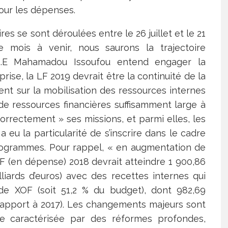
pour les dépenses.
res se sont déroulées entre le 26 juillet et le 21
e mois à venir, nous saurons la trajectoire
 S.E Mahamadou Issoufou entend engager la
ise, la LF 2019 devrait être la continuité de la
ent sur la mobilisation des ressources internes
l de ressources financières suffisamment large à
orrectement » ses missions, et parmi elles, les
 a eu la particularité de s’inscrire dans le cadre
rogrammes. Pour rappel, « en augmentation de
LF (en dépense) 2018 devrait atteindre 1 900,86
lliards d’euros) avec des recettes internes qui
s de XOF (soit 51,2 % du budget), dont 982,69
r rapport à 2017). Les changements majeurs sont
ctive caractérisée par des réformes profondes,