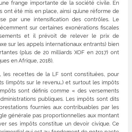
une frange importante de la société civile. En
ts ont été mis en place, ainsi qu’une réforme de
rise par une intensification des contrôles. Le
cemment sur certaines exonérations fiscales
sements et il prévoit de relever le prix de
(taxe sur les appels internationaux entrants) bien
antes (plus de 20 milliards XOF en 2017) ont
es en Afrique, 2018).
 les recettes de la LF sont constituées, pour
cts (impôts sur le revenu…) et surtout les impôts
es impôts sont définis comme « des versements
administrations publiques. Les impôts sont dits
prestations fournies aux contribuables par les
ègle générale pas proportionnelles aux montant
yer ses impôts constitue un devoir civique. Ce
 primordial qui est au fondement de notre pacte