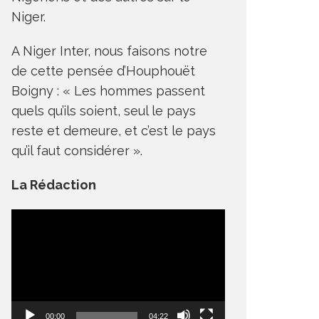
Niger.
A Niger Inter, nous faisons notre
de cette pensée d’Houphouët
Boigny : « Les hommes passent
quels qu’ils soient, seul le pays
reste et demeure, et c’est le pays
qu’il faut considérer ».
La Rédaction
Lecteur
vidéo
00:00
04:22