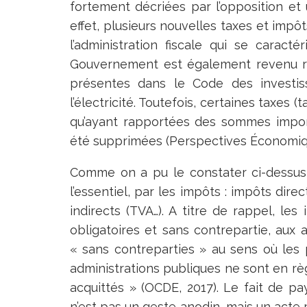
fortement décriées par l’opposition et 
effet, plusieurs nouvelles taxes et impô
l’administration fiscale qui se caracté
Gouvernement est également revenu ré
présentes dans le Code des investis
l’électricité. Toutefois, certaines taxes 
qu’ayant rapportées des sommes import
été supprimées (Perspectives Économiqu
Comme on a pu le constater ci-dessus,
l’essentiel, par les impôts : impôts dire
indirects (TVA…). A titre de rappel, l
obligatoires et sans contrepartie, aux 
« sans contreparties » au sens où les 
administrations publiques ne sont en r
acquittés » (OCDE, 2017). Le fait de pa
n’est pas un geste anodin, mais un acte