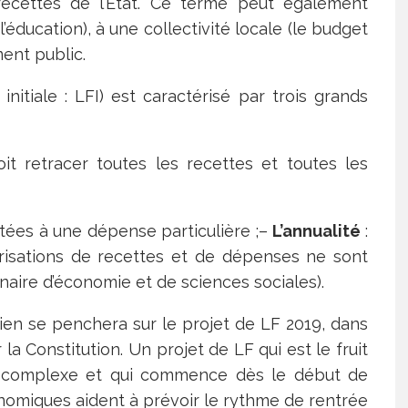
recettes de l’Etat. Ce terme peut également
l’éducation), à une collectivité locale (le budget
ment public.
initiale : LFI) est caractérisé par trois grands
it retracer toutes les recettes et toutes les
ctées à une dépense particulière ;–
L’annualité
:
torisations de recettes et de dépenses ne sont
naire d’économie et de sciences sociales).
ien se penchera sur le projet de LF 2019, dans
la Constitution. Un projet de LF qui est le fruit
t complexe et qui commence dès le début de
nomiques aident à prévoir le rythme de rentrée