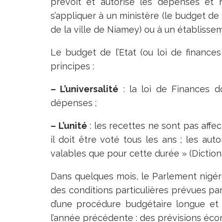
prévoit et autorise les dépenses et 
s’appliquer à un ministère (le budget de 
de la ville de Niamey) ou à un établisse
Le budget de l’Etat (ou loi de finances 
principes :
– L’universalité
: la loi de Finances do
dépenses ;
– L’unité
: les recettes ne sont pas affe
il doit être voté tous les ans ; les au
valables que pour cette durée » (Diction
Dans quelques mois, le Parlement nigér
des conditions particulières prévues par 
d’une procédure budgétaire longue e
l’année précédente : des prévisions éco