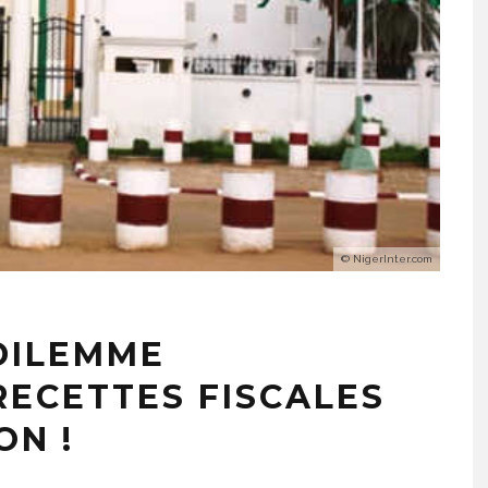
© NigerInter.com
 DILEMME
RECETTES FISCALES
ON !