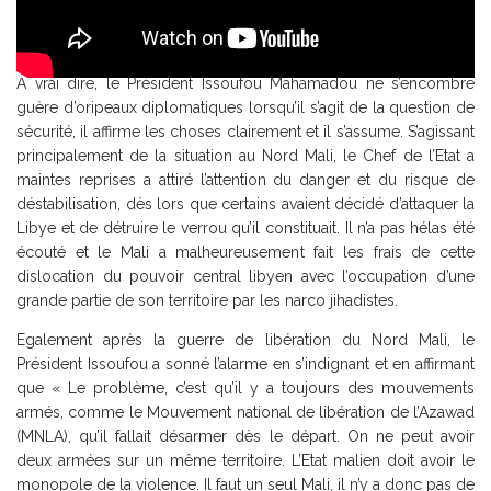
A vrai dire, le Président Issoufou Mahamadou ne s’encombre
guère d’oripeaux diplomatiques lorsqu’il s’agit de la question de
sécurité, il affirme les choses clairement et il s’assume. S’agissant
principalement de la situation au Nord Mali, le Chef de l’Etat a
maintes reprises a attiré l’attention du danger et du risque de
déstabilisation, dès lors que certains avaient décidé d’attaquer la
Libye et de détruire le verrou qu’il constituait. Il n’a pas hélas été
écouté et le Mali a malheureusement fait les frais de cette
dislocation du pouvoir central libyen avec l’occupation d’une
grande partie de son territoire par les narco jihadistes.
Egalement après la guerre de libération du Nord Mali, le
Président Issoufou a sonné l’alarme en s’indignant et en affirmant
que « Le problème, c’est qu’il y a toujours des mouvements
armés, comme le Mouvement national de libération de l’Azawad
(MNLA), qu’il fallait désarmer dès le départ. On ne peut avoir
deux armées sur un même territoire. L’Etat malien doit avoir le
monopole de la violence. Il faut un seul Mali, il n’y a donc pas de