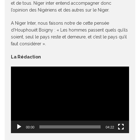
et de tous. Niger inter entend accompagner donc
l’opinion des Nigériens et des autres sur le Niger.
A Niger Inter, nous faisons notre de cette pensée
d’Houphouët Boigny : « Les hommes passent quels qu’ils
soient, seul le pays reste et demeure, et c’est le pays qu’il
faut considérer ».
La Rédaction
Lecteur
vidéo
00:00
04:22