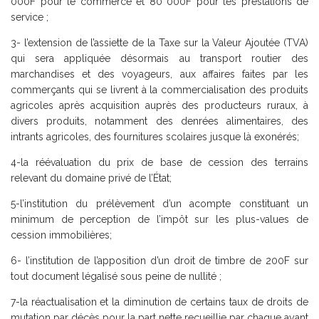
000F pour le commerce et 80 000F pour les prestations de
service ;
3- l’extension de l’assiette de la Taxe sur la Valeur Ajoutée (TVA)
qui sera appliquée désormais au transport routier des
marchandises et des voyageurs, aux affaires faites par les
commerçants qui se livrent à la commercialisation des produits
agricoles après acquisition auprès des producteurs ruraux, à
divers produits, notamment des denrées alimentaires, des
intrants agricoles, des fournitures scolaires jusque là exonérés;
4-la réévaluation du prix de base de cession des terrains
relevant du domaine privé de l’État;
5-l’institution du prélèvement d’un acompte constituant un
minimum de perception de l’impôt sur les plus-values de
cession immobilières;
6- l’institution de l’apposition d’un droit de timbre de 200F sur
tout document légalisé sous peine de nullité ;
7-la réactualisation et la diminution de certains taux de droits de
mutation par décès pour la part nette recueillie par chaque ayant