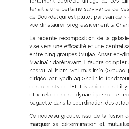
fortement déprécié l’image de ces dji
tenait à une certaine survivance de ces
de Doukdel qui est plutôt partisan de « 
vue d’instaurer progressivement la Chari
La récente recomposition de la galaxie 
vise vers une efficacité et une centrali
entre cinq groupes (Mujao, Ansar ed-din
Macina) : dorénavant, il faudra compter 
nosra’t al islam wal muslimîn (Groupe
dirigée par Iyadh ag Ghali : le fondateu
concurrents de l’Etat islamique en Liby
et « relancer une dynamique sur le ter
baguette dans la coordination des attaqu
Ce nouveau groupe, issu de la fusion de
marquer sa détermination et mutualis