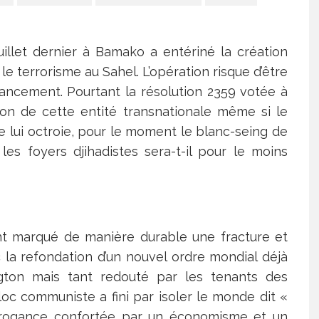
uillet dernier à Bamako a entériné la création
e terrorisme au Sahel. L’opération risque d’être
ancement. Pourtant la résolution 2359 votée à
tion de cette entité transnationale même si le
e lui octroie, pour le moment le blanc-seing de
les foyers djihadistes sera-t-il pour le moins
nt marqué de manière durable une fracture et
ec la refondation d’un nouvel ordre mondial déjà
ton mais tant redouté par les tenants des
loc communiste a fini par isoler le monde dit «
arrogance confortée par un économisme et un