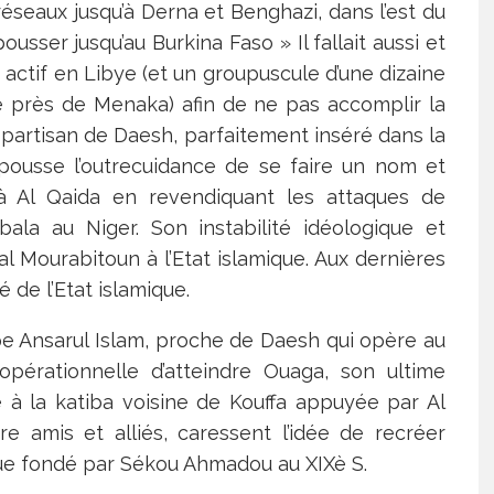
éseaux jusqu’à Derna et Benghazi, dans l’est du
usser jusqu’au Burkina Faso » Il fallait aussi et
re actif en Libye (et un groupuscule d’une dizaine
é près de Menaka) afin de ne pas accomplir la
partisan de Daesh, parfaitement inséré dans la
pousse l’outrecuidance de se faire un nom et
e à Al Qaida en revendiquant les attaques de
ala au Niger. Son instabilité idéologique et
, al Mourabitoun à l’Etat islamique. Aux dernières
é de l’Etat islamique.
e Ansarul Islam, proche de Daesh qui opère au
opérationnelle d’atteindre Ouaga, son ultime
ce à la katiba voisine de Kouffa appuyée par Al
e amis et alliés, caressent l’idée de recréer
que fondé par Sékou Ahmadou au XIXè S.