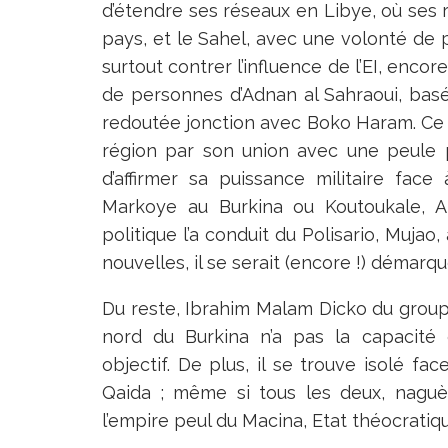
d’étendre ses réseaux en Libye, où ses r
pays, et le Sahel, avec une volonté de po
surtout contrer l’influence de l’EI, enco
de personnes d’Adnan al Sahraoui, bas
redoutée jonction avec Boko Haram. Ce 
région par son union avec une peule 
d’affirmer sa puissance militaire fac
Markoye au Burkina ou Koutoukale, Ab
politique l’a conduit du Polisario, Mujao
nouvelles, il se serait (encore !) démarqu
Du reste, Ibrahim Malam Dicko du group
nord du Burkina n’a pas la capacité 
objectif. De plus, il se trouve isolé fa
Qaida ; même si tous les deux, naguèr
l’empire peul du Macina, Etat théocrati