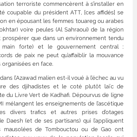
tion terroriste commencèrent à s’installer en
té coupable du président ATT, [ces affidés] se
ation en épousant les femmes touareg ou arabes
okhtar) voire peules (Al Sahraoui) de la région
ut prospérer que dans un environnement tendu
 main forte) et le gouvernement central :
ords de paix ne peut qu’affaiblir la mouvance
s organisées en face.
dans l’Azawad malien est-il voué à l’échec au vu
re des djihadistes et le coté plutôt laïc de
e du Livre Vert de Kadhafi. Dépourvus de ligne
QMI mélangent les enseignements de l’ascétique
s divers trafics et autres prises d’otages
 Daesh (et de ses partisans) qui l’appliquent
 des mausolées de Tombouctou ou de Gao ont