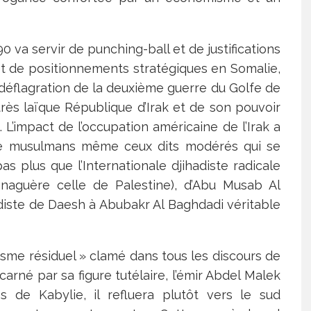
0 va servir de punching-ball et de justifications
et de positionnements stratégiques en Somalie,
 déflagration de la deuxième guerre du Golfe de
très laïque République d’Irak et de son pouvoir
L’impact de l’occupation américaine de l’Irak a
 de musulmans même ceux dits modérés qui se
 pas plus que l’Internationale djihadiste radicale
aguère celle de Palestine), d’Abu Musab Al
diste de Daesh à Abubakr Al Baghdadi véritable
risme résiduel » clamé dans tous les discours de
ncarné par sa figure tutélaire, l’émir Abdel Malek
 de Kabylie, il refluera plutôt vers le sud