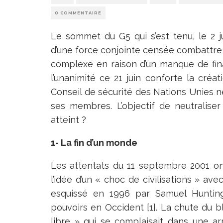
0 COMMENTAIRE
Le sommet du G5 qui s’est tenu, le 2 j
d’une force conjointe censée combattre l
complexe en raison d’un manque de fin
l’unanimité ce 21 juin conforte la créa
Conseil de sécurité des Nations Unies n
ses membres. L’objectif de neutraliser 
atteint ?
1- La fin d’un monde
Les attentats du 11 septembre 2001 o
l’idée d’un « choc de civilisations » av
esquissé en 1996 par Samuel Hunting
pouvoirs en Occident [1]. La chute du b
libre » qui se complaisait dans une 