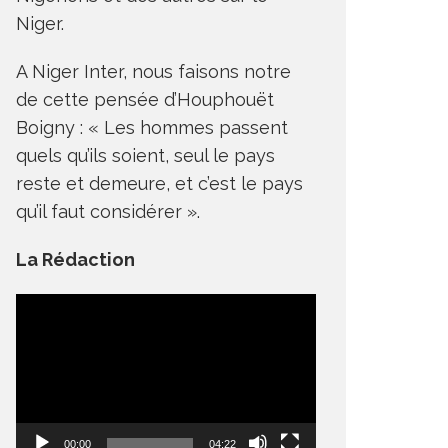
Niger.
A Niger Inter, nous faisons notre
de cette pensée d’Houphouët
Boigny : « Les hommes passent
quels qu’ils soient, seul le pays
reste et demeure, et c’est le pays
qu’il faut considérer ».
La Rédaction
Lecteur
vidéo
00:00
04:22