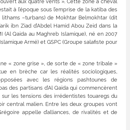
ouvert aux quatre vents ». Cette zone à cheval
restait à l’époque sous l’emprise de la katiba des
 lithams –turbans) de Mokhtar Belmokhtar (dit
arik ibn Ziad d’Abdel Hamid Abou Zeid dans la
 (Al Qaida au Maghreb Islamique), né en 2007
 Islamique Armé) et GSPC (Groupe salafiste pour
une « zone grise », de sorte de « zone tribale »
tue en brèche car les réalités sociologiques,
 opposées avec les régions pashtounes de
atibas des partisans d’Al Qaida qui commencèrent
é sur les tensions des irrédentistes touaregs du
r central malien. Entre les deux groupes vont
égoire appelle d’alliances, de rivalités et de