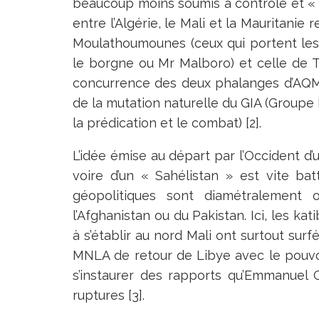
beaucoup moins soumis à contrôle et « 
entre l’Algérie, le Mali et la Mauritanie 
Moulathoumounes (ceux qui portent les
le borgne ou Mr Malboro) et celle de T
concurrence des deux phalanges d’AQMI
de la mutation naturelle du GIA (Groupe
la prédication et le combat) [2].
L’idée émise au départ par l’Occident d’
voire d’un « Sahélistan » est vite bat
géopolitiques sont diamétralement
l’Afghanistan ou du Pakistan. Ici, les k
à s’établir au nord Mali ont surtout surf
MNLA de retour de Libye avec le pouvoi
s’instaurer des rapports qu’Emmanuel Gr
ruptures [3].