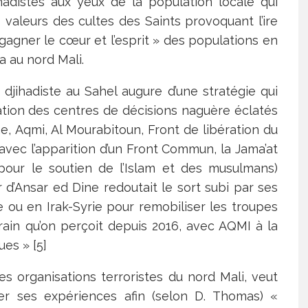
hadistes aux yeux de la population locale qui
 valeurs des cultes des Saints provoquant l’ire
gagner le cœur et l’esprit » des populations en
a au nord Mali.
djihadiste au Sahel augure d’une stratégie qui
sation des centres de décisions naguère éclatés
e, Aqmi, Al Mourabitoun, Front de libération du
avec l’apparition d’un Front Commun, la Jama’at
 pour le soutien de l’Islam et des musulmans)
r d’Ansar ed Dine redoutait le sort subi par ses
e ou en Irak-Syrie pour remobiliser les troupes
rain qu’on perçoit depuis 2016, avec AQMI à la
es » [5]
s organisations terroristes du nord Mali, veut
er ses expériences afin (selon D. Thomas) «