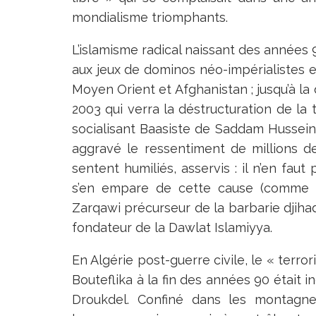
mondialisme triomphants.
L’islamisme radical naissant des années 9
aux jeux de dominos néo-impérialistes 
Moyen Orient et Afghanistan ; jusqu’à la
2003 qui verra la déstructuration de la 
socialisant Baasiste de Saddam Hussein. 
aggravé le ressentiment de millions
sentent humiliés, asservis : il n’en faut
s’en empare de cette cause (comme n
Zarqawi précurseur de la barbarie djiha
fondateur de la Dawlat Islamiyya.
En Algérie post-guerre civile, le « terro
Bouteflika à la fin des années 90 était i
Droukdel. Confiné dans les montagnes