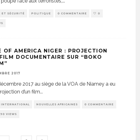
 poupe face aux terroristes,
...
 ET SÉCURITÉ
POLITIQUE
0 COMMENTAIRE
0
WS
E OF AMERICA NIGER : PROJECTION
 FILM DOCUMENTAIRE SUR “BOKO
M”
MBRE 2017
décembre 2017 au siège de la VOA de Niamey a eu
projection d’un film
...
INTERNATIONAL
NOUVELLES AFRICAINES
0 COMMENTAIRE
490 VIEWS