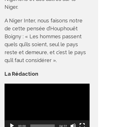
Niger.
A Niger Inter, nous faisons notre
de cette pensée d’Houphouët
Boigny : « Les hommes passent
quels qu’ils soient, seul le pays
reste et demeure, et c’est le pays
qu’il faut considérer ».
La Rédaction
Lecteur
vidéo
00:00
04:22