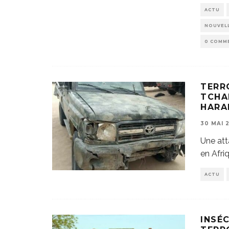
ACTU
NOUVELL
0 COMM
TERR
TCHA
HARA
30 MAI 
Une att
en Afriq
ACTU
INSÉ