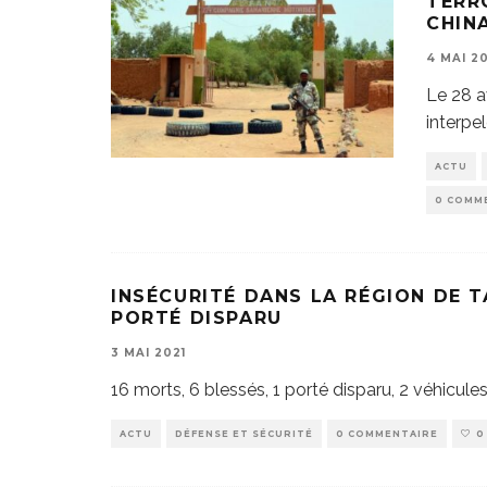
TERR
CHIN
4 MAI 20
Le 28 a
interpe
ACTU
0 COMM
INSÉCURITÉ DANS LA RÉGION DE TA
PORTÉ DISPARU
3 MAI 2021
16 morts, 6 blessés, 1 porté disparu, 2 véhicul
ACTU
DÉFENSE ET SÉCURITÉ
0 COMMENTAIRE
0