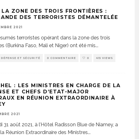
 LA ZONE DES TROIS FRONTIÈRES :
BANDE DES TERRORISTES DÉMANTELÉE
EMBRE 2021
sumés terroristes opérant dans la zone des trois
es (Burkina Faso, Mali et Niger) ont été mis
...
DÉFENSE ET SÉCURITÉ
0 COMMENTAIRE
0
415 VIEWS
HEL : LES MINISTRES EN CHARGE DE LA
NSE ET CHEFS D’ETAT-MAJOR
RAUX EN RÉUNION EXTRAORDINAIRE À
EY
MBRE 2021
i 31 août 2021, à l’Hôtel Radisson Blue de Niamey, a
la Réunion Extraordinaire des Ministres
...