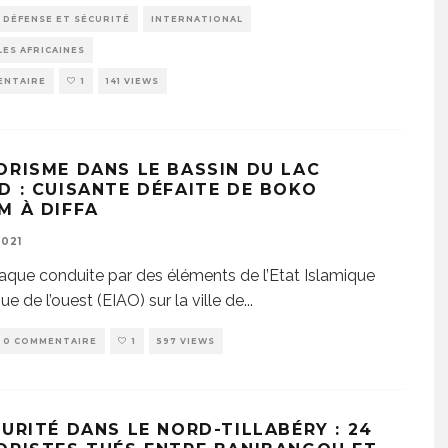
DÉFENSE ET SÉCURITÉ
INTERNATIONAL
ES AFRICAINES
ENTAIRE
1
141 VIEWS
ORISME DANS LE BASSIN DU LAC
D : CUISANTE DÉFAITE DE BOKO
M À DIFFA
2021
aque conduite par des éléments de l’Etat Islamique
ue de l’ouest (EIAO) sur la ville de
...
0 COMMENTAIRE
1
597 VIEWS
CURITÉ DANS LE NORD-TILLABÉRY : 24