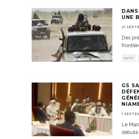
DANS
UNE 
21 SEPT
Des pré
frontièr
ACTU
G5 SA
DÉFE
GÉNÉ
NIAM
1 SEPTE
Le Mard
débuté 