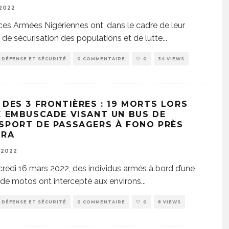
 2022
ces Armées Nigériennes ont, dans le cadre de leur
 de sécurisation des populations et de lutte
...
DÉFENSE ET SÉCURITÉ
0 COMMENTAIRE
0
34 VIEWS
 DES 3 FRONTIÈRES : 19 MORTS LORS
E EMBUSCADE VISANT UN BUS DE
SPORT DE PASSAGERS À FONO PRÈS
ÉRA
 2022
redi 16 mars 2022, des individus armés à bord d’une
 de motos ont intercepté aux environs
...
DÉFENSE ET SÉCURITÉ
0 COMMENTAIRE
0
8 VIEWS