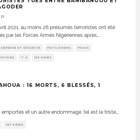
ORISTES TUÉS ENTRE BANIBANGOU ET
AGODER
21
vril 2021, au moins 26 présumés terroristes ont été
lés par les Forces Armés Nigériennes après
...
DÉFENSE ET SÉCURITÉ
FAITS DIVERS
FOCUS
ENTAIRE
0
158 VIEWS
HOUA : 16 MORTS, 6 BLESSÉS, 1
es emportés et un autre endommagé, tel est le triste
...
187 VIEWS