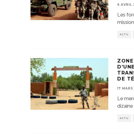
6 AVRIL
Les for
mission
ACTU
ZONE
D’UN
TRAN
DE T
17 MARS
Le merc
dizaine
ACTU