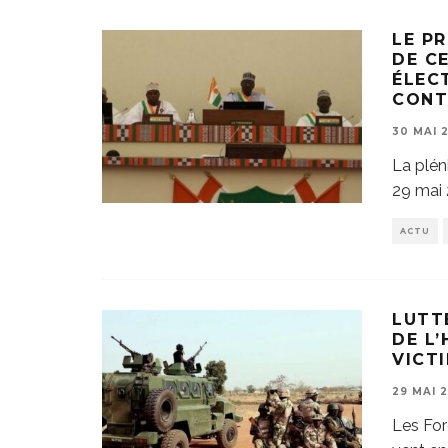
LE P
DE C
ÉLEC
CONT
30 MAI 
La plén
29 mai 
ACTU
LUTT
DE L
VICT
29 MAI 
Les For