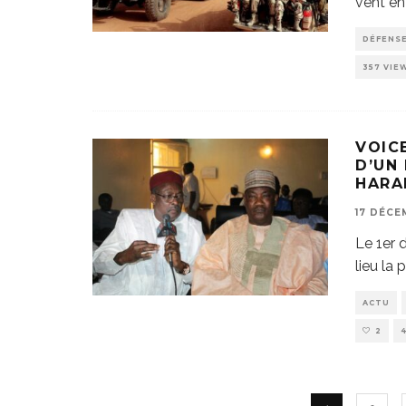
vent en
DÉFENSE
357 VIE
VOIC
D’UN
HARA
17 DÉCE
Le 1er 
lieu la 
ACTU
2