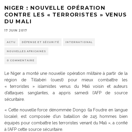
NIGER : NOUVELLE OPÉRATION
CONTRE LES « TERRORISTES » VENUS
DU MALI
17 JUIN 2017
ACTU
DÉFENSE ET SÉCURITÉ
INTERNATIONAL
NOUVELLES AFRICAINES
0 COMMENTAIRE
Le Niger a monté une nouvelle opération militaire à partir de la
région de Tillabéri (ouest) pour mieux combattre les
« terroristes » islamistes venus du Mali voisin et auteurs
d’attaques sanglantes, a appris samedi l’AFP de source
sécuritaire.
« Cette nouvelle force dénommée Dongo (la Foudre en langue
locale), est composée d’un bataillon de 245 hommes bien
équipés pour combattre les terroristes venant du Mali », a confié
à l’AFP cette source sécuritaire.