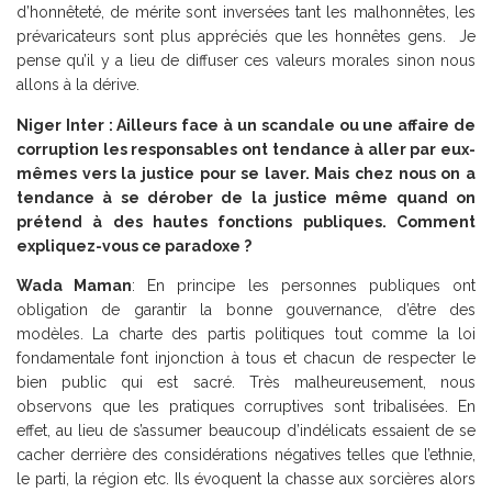
d’honnêteté, de mérite sont inversées tant les malhonnêtes, les
prévaricateurs sont plus appréciés que les honnêtes gens. Je
pense qu’il y a lieu de diffuser ces valeurs morales sinon nous
allons à la dérive.
Niger Inter : Ailleurs face à un scandale ou une affaire de
corruption les responsables ont tendance à aller par eux-
mêmes vers la justice pour se laver. Mais chez nous on a
tendance à se dérober de la justice même quand on
prétend à des hautes fonctions publiques. Comment
expliquez-vous ce paradoxe ?
Wada Maman
: En principe les personnes publiques ont
obligation de garantir la bonne gouvernance, d’être des
modèles. La charte des partis politiques tout comme la loi
fondamentale font injonction à tous et chacun de respecter le
bien public qui est sacré. Très malheureusement, nous
observons que les pratiques corruptives sont tribalisées. En
effet, au lieu de s’assumer beaucoup d’indélicats essaient de se
cacher derrière des considérations négatives telles que l’ethnie,
le parti, la région etc. Ils évoquent la chasse aux sorcières alors