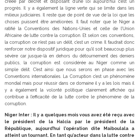
créée par décret et disposant d’une loi aujourd’hui c’est un
progrès. Il y a également la ligne verte qui se limite dans les
milieux judiciaires. Il reste que de point de vue de la loi que les
choses puissent être améliorées. Il faut noter que le Niger a
ratifié la Conventions des Nations-Unies et celle de l’Union
Africaine de lutte contre la corruption. Et selon ces conventions,
la corruption ce n’est pas un délit, c’est un crime. Il faudrait donc
renforcer notre dispositif juridique pour qu’il soit beaucoup plus
sévère car jusque-là en dehors du détournement des deniers
publics, la corruption est considérée au Niger comme un
simple délit. C’est ainsi que nous serons en phase avec les
Conventions internationales. La Corruption c’est un phénomène
mondial mais pour réussir dans ce domaine il y a les lois mais il
y a également la volonté politique clairement affichée qui
contribue à l’efficacité de la lutte contre le phénomène de la
corruption.
Niger Inter : Il y a quelques mois vous avez été reçu avec
le président de la Halcia par le président de la
République, aujourd’hui l’opération dite Maiboulala a
atteint un tournant. En tant qu’acteur dans la lutte contre