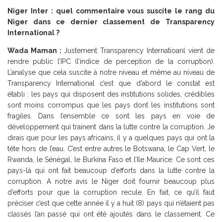
Niger Inter : quel commentaire vous suscite le rang du
Niger dans ce dernier classement de Transparency
International ?
Wada Maman :
Justement Transparency Internatioanl vient de
rendre public l’IPC (l’indice de perception de la corruption).
L’analyse que cela suscite à notre niveau et même au niveau de
Transparency International c’est que d’abord le constat est
établi : les pays qui disposent des institutions solides, crédibles
sont moins corrompus que les pays dont les institutions sont
fragiles. Dans l’ensemble ce sont les pays en voie de
développement qui trainent dans la lutte contre la corruption. Je
dirais que pour les pays africains, il y a quelques pays qui ont la
tête hors de l’eau. C’est entre autres le Botswana, le Cap Vert, le
Rwanda, le Sénégal, le Burkina Faso et l’Ile Maurice. Ce sont ces
pays-là qui ont fait beaucoup d’efforts dans la lutte contre la
corruption. A notre avis le Niger doit fournir beaucoup plus
d’efforts pour que la corruption recule. En fait, ce qu’il faut
préciser c’est que cette année il y a huit (8) pays qui n’étaient pas
classés l’an passé qui ont été ajoutés dans le classement. Ce