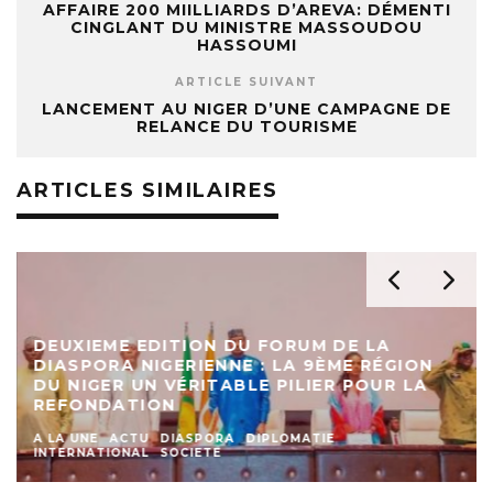
AFFAIRE 200 MIILLIARDS D’AREVA: DÉMENTI
CINGLANT DU MINISTRE MASSOUDOU
HASSOUMI
ARTICLE SUIVANT
LANCEMENT AU NIGER D’UNE CAMPAGNE DE
RELANCE DU TOURISME
ARTICLES SIMILAIRES
DEUXIEME EDITION DU FORUM DE LA
DIASPORA NIGERIENNE : LA 9ÈME RÉGION
DU NIGER UN VÉRITABLE PILIER POUR LA
REFONDATION
A LA UNE
ACTU
DIASPORA
DIPLOMATIE
INTERNATIONAL
SOCIETE