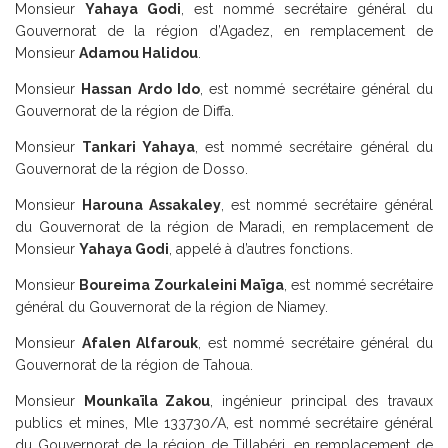
Monsieur
Yahaya Godi
, est nommé secrétaire général du
Gouvernorat de la région d’Agadez, en remplacement de
Monsieur
Adamou Halidou
.
Monsieur
Hassan Ardo Ido
, est nommé secrétaire général du
Gouvernorat de la région de Diffa.
Monsieur
Tankari Yahaya
, est nommé secrétaire général du
Gouvernorat de la région de Dosso.
Monsieur
Harouna Assakaley
, est nommé secrétaire général
du Gouvernorat de la région de Maradi, en remplacement de
Monsieur
Yahaya Godi
, appelé à d’autres fonctions.
Monsieur
Boureima Zourkaleini Maïga
, est nommé secrétaire
général du Gouvernorat de la région de Niamey.
Monsieur
Afalen Alfarouk
, est nommé secrétaire général du
Gouvernorat de la région de Tahoua.
Monsieur
Mounkaïla Zakou
, ingénieur principal des travaux
publics et mines, Mle 133730/A, est nommé secrétaire général
du Gouvernorat de la région de Tillabéri, en remplacement de