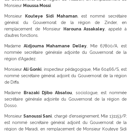
Monsieur
Moussa Mossi
.
Monsieur
Kouteye Sidi Mahaman
, est nommé secrétaire
général du Gouvernorat de la région de Zinder, en
remplacement de Monsieur
Harouna Assakaley
, appelé à
d’autres fonctions.
Madame
Aldjouma Mahamane Delley
, Mle 67800/A, est
nommée secrétaire générale adjointe du Gouvernorat de la
région d’Agadez.
Monsieur
Ali Gonki
, inspecteur pédagogique, Mle 60466/S, est
nommé secrétaire général adjoint du Gouvernorat de la région
de Diffa.
Madame
Brazaki Djibo Absatou
, sociologue, est nommée
secrétaire générale adjointe du Gouvernorat de la région de
Dosso.
Monsieur
Sanoussi Sani
, chargé d’enseignement, Mle 131153/P,
est nommé secrétaire général adjoint du Gouvernorat de la
région de Maradi, en remplacement de Monsieur Kouteye Sidi