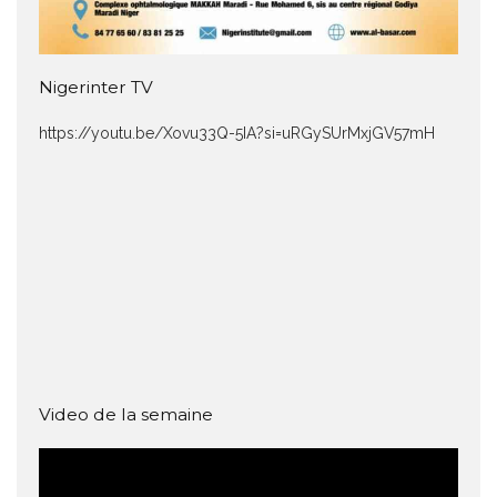
Nigerinter TV
https://youtu.be/Xovu33Q-5IA?si=uRGySUrMxjGV57mH
Video de la semaine