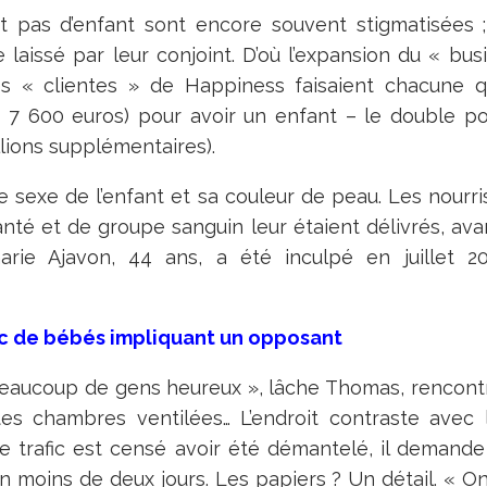
t pas d’enfant sont encore souvent stigmatisées
e laissé par leur conjoint. D’où l’expansion du « bu
 Les « clientes » de Happiness faisaient chacune qua
n 7 600 euros) pour avoir un enfant – le double po
lions supplémentaires).
le sexe de l’enfant et sa couleur de peau. Les nourri
nté et de groupe sanguin leur étaient délivrés, avan
arie Ajavon, 44 ans, a été inculpé en juillet 2
fic de bébés impliquant un opposant
 beaucoup de gens heureux », lâche Thomas, rencontr
stes chambres ventilées… L’endroit contraste avec 
 trafic est censé avoir été démantelé, il demande
 en moins de deux jours. Les papiers ? Un détail. « On