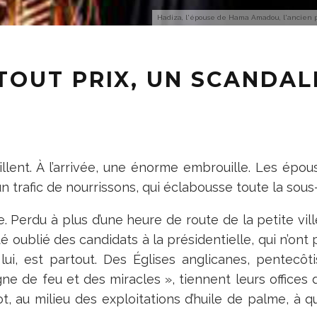
Hadiza, l'épouse de Hama Amadou, l'ancien 
 TOUT PRIX, UN SCANDA
llent. À l’arrivée, une énorme embrouille. Les épou
trafic de nourrissons, qui éclabousse toute la sous
e. Perdu à plus d’une heure de route de la petite vill
 oublié des candidats à la présidentielle, qui n’ont 
lui, est partout. Des Églises anglicanes, pentecôt
ne de feu et des miracles », tiennent leurs office
, au milieu des exploitations d’huile de palme, à 