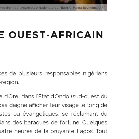
président de l'Assemblée nationale du Niger. © Hama Boureima/AFP
LE OUEST-AFRICAIN
ses de plusieurs responsables nigériens
-région.
e d’Ore, dans l’État d’Ondo (sud-ouest du
pas daigné afficher leur visage le long de
istes ou évangéliques, se réclamant du
s dans des baraques de fortune. Quelques
quatre heures de la bruyante Lagos. Tout