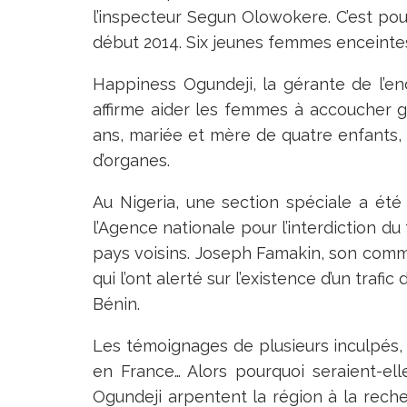
l’inspecteur Segun Olowokere. C’est pour
début 2014. Six jeunes femmes enceintes
Happiness Ogundeji, la gérante de l’end
affirme aider les femmes à accoucher gr
ans, mariée et mère de quatre enfants, d
d’organes.
Au Nigeria, une section spéciale a été 
l’Agence nationale pour l’interdiction d
pays voisins. Joseph Famakin, son comma
qui l’ont alerté sur l’existence d’un trafi
Bénin.
Les témoignages de plusieurs inculpés, à
en France… Alors pourquoi seraient-e
Ogundeji arpentent la région à la rech