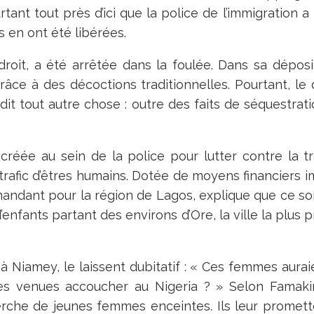
tant tout près d’ici que la police de l’immigration a
 en ont été libérées.
roit, a été arrêtée dans la foulée. Dans sa dépositi
âce à des décoctions traditionnelles. Pourtant, le
it tout autre chose : outre des faits de séquestrat
créée au sein de la police pour lutter contre la tr
u trafic d’êtres humains. Dotée de moyens financiers i
ndant pour la région de Lagos, explique que ce sont
c d’enfants partant des environs d’Ore, la ville la plus 
 Niamey, le laissent dubitatif : « Ces femmes auraie
lles venues accoucher au Nigeria ? » Selon Fam
erche de jeunes femmes enceintes. Ils leur promett