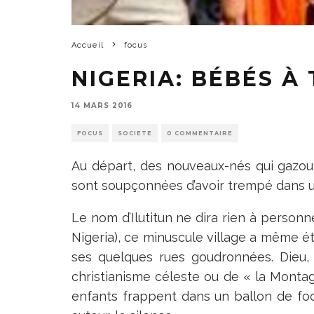
Accueil
focus
NIGERIA: BÉBÉS À
14 MARS 2016
FOCUS
SOCIETE
0 COMMENTAIRE
Au départ, des nouveaux-nés qui gazoui
sont soupçonnées d’avoir trempé dans un 
Le nom d’Ilutitun ne dira rien à personn
Nigeria), ce minuscule village a même été
ses quelques rues goudronnées. Dieu, 
christianisme céleste ou de « la Montag
enfants frappent dans un ballon de foot