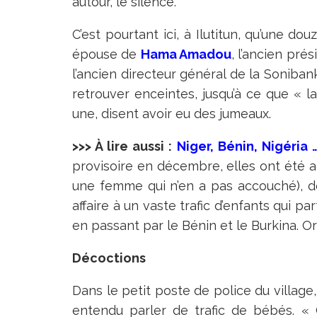
autour, le silence.
C’est pourtant ici, à Ilutitun, qu’une d
épouse de
Hama Amadou
, l’ancien pré
l’ancien directeur général de la Soniba
retrouver enceintes, jusqu’à ce que « 
une, disent avoir eu des jumeaux.
>>> À lire aussi :
Niger, Bénin, Nigéria 
provisoire en décembre, elles ont été ac
une femme qui n’en a pas accouché), de
affaire à un vaste trafic d’enfants qui pa
en passant par le Bénin et le Burkina. O
Décoctions
Dans le petit poste de police du village,
entendu parler de trafic de bébés. « 