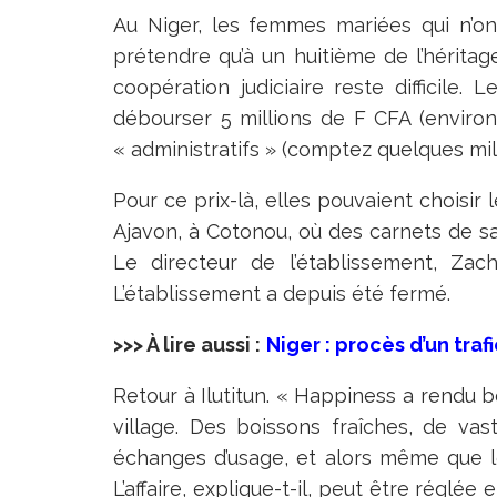
Au Niger, les femmes mariées qui n’on
prétendre qu’à un huitième de l’héritag
coopération judiciaire reste difficile.
débourser 5 millions de F CFA (enviro
« administratifs » (comptez quelques mil
Pour ce prix-là, elles pouvaient choisir 
Ajavon, à Cotonou, où des carnets de sa
Le directeur de l’établissement, Zach
L’établissement a depuis été fermé.
>>> À lire aussi :
Niger : procès d’un tra
Retour à Ilutitun. « Happiness a rendu
village. Des boissons fraîches, de va
échanges d’usage, et alors même que le
L’affaire, explique-t-il, peut être réglée