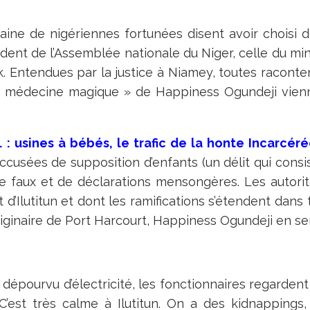
ouzaine de nigériennes fortunées disent avoir choisi 
sident de l’Assemblée nationale du Niger, celle du mini
nk. Entendues par la justice à Niamey, toutes racont
la médecine magique » de Happiness Ogundeji vienne
… : usines à bébés, le trafic de la honte
Incarcéré
cusées de supposition d’enfants (un délit qui consis
 faux et de déclarations mensongères. Les autorit
rt d’Ilutitun et dont les ramifications s’étendent dans
riginaire de Port Harcourt, Happiness Ogundeji en ser
 dépourvu d’électricité, les fonctionnaires regardent 
C’est très calme à Ilutitun. On a des kidnappings,