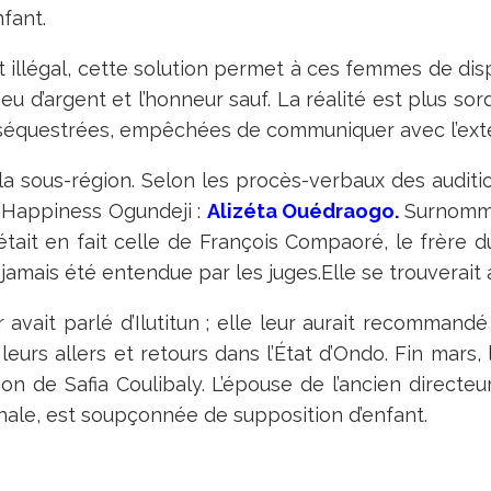
fant.
 illégal, cette solution permet à ces femmes de dis
eu d’argent et l’honneur sauf. La réalité est plus sor
séquestrées, empêchées de communiquer avec l’extér
e la sous-région. Selon les procès-verbaux des audit
t Happiness Ogundeji :
Alizéta Ouédraogo.
Surnommé
tait en fait celle de François Compaoré, le frère d
 jamais été entendue par les juges.Elle se trouverait a
r avait parlé d’Ilutitun ; elle leur aurait recommandé
leurs allers et retours dans l’État d’Ondo. Fin mars
ion de Safia Coulibaly. L’épouse de l’ancien direct
nale, est soupçonnée de supposition d’enfant.