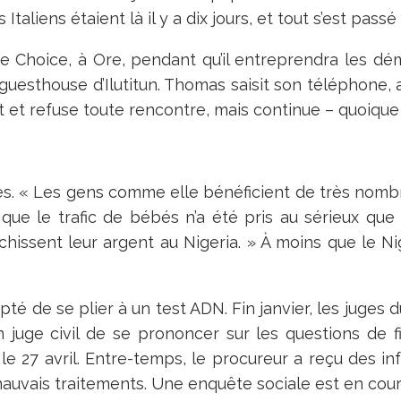
liens étaient là il y a dix jours, et tout s’est passé s
 De Choice, à Ore, pendant qu’il entreprendra les dé
uesthouse d’Ilutitun. Thomas saisit son téléphone,
t et refuse toute rencontre, mais continue – quoique
s. « Les gens comme elle bénéficient de très nombr
e que le trafic de bébés n’a été pris au sérieux qu
chissent leur argent au Nigeria. » À moins que le N
é de se plier à un test ADN. Fin janvier, les juges d
juge civil de se prononcer sur les questions de fili
le 27 avril. Entre-temps, le procureur a reçu des i
mauvais traitements. Une enquête sociale est en cou