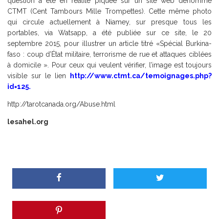
question a été en réalité piquée sur un site web dénommé
CTMT (Cent Tambours Mille Trompettes). Cette même photo
qui circule actuellement à Niamey, sur presque tous les
portables, via Watsapp, a été publiée sur ce site, le 20
septembre 2015, pour illustrer un article titré «Spécial Burkina-
faso : coup d’État militaire, terrorisme de rue et attaques ciblées
à domicile ». Pour ceux qui veulent vérifier, l’image est toujours
visible sur le lien
http://www.ctmt.ca/temoignages.php?
id=125.
http://tarotcanada.org/Abuse.html
lesahel.org