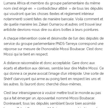
Lumana Africa et membre du groupe parlementaire du même
nom s’est érigé en » contradicteur attitré » de tous les députés
qui voudront que les choses (textes et règlement intérieur
notamment) soient faites de manière bancale. Voilà comment et
de quelle manière les Zakari Oumarou et autres ont trouvé leur
antidote devrions-nous dire ou alors bottes à leurs pointures.
A chaque intervention osée et désinvolte de l’un des députés de
service du groupe parlementaire PNDS-Tarreya correspond une
réponse sur mesure de l’honorable Mossi Boubacar. C’est donc
Mossi qui le tient en respect.
A distance raisonnable et donc acceptable. Gare donc aux
écarts et attention aux dérives, semble leur dire Maître Mossi. Ce
qui donne à ce jeune avocat l’image d’un intrépide. Une sorte de
Shérif clairvoyant qui arme au poing tient en respect les uns et
les autres. Ils l’auront donc cherché d’eux-mêmes.
C’est leur intransigeance à vouloir mettre tout le monde au pas
qui a fait émerger un…épouvantail nommé Mossi Boubacar.
Dorénavant, tous les députés semblent l’avoir bien assimilé