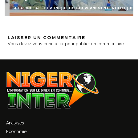
A LA UNE
AC
CHRONIQUE DU GOUVERNEMENT
POLITIQUE
LAISSER UN COMMENTAIRE
Vous devez
vous connecter
pour publier un commentaire.
Analyses
Economie