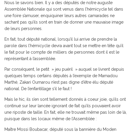
Nous le savons bien. Il y a des députés de notre auguste
Assemblée Nationale qui sont venus dans l’hémicycle tel dans
une foire s’amuser, enquiquiner leurs autres camarades ne
sachant pas qu’ils sont en train de donner une mauvaise image
de leurs personnes.
En fait, tout député national, lorsqu’il lui arrive de prendre la
parole dans l’hémicycle devra avant tout se mettre en tête qu’il
le fait pour le compte de milliers de personnes dont il est le
représentant à l’assemblée.
Par conséquent, le petit » jeu puéril » auquel se livrent depuis
quelques temps certains députés à l’exemple de Mamadou
Marthé, Zakari Oumarou n’est pas digne d’être élu député
national. De l’enfantillage s’il le faut !
Mais le hic, ils s’en sont tellement donnés à coeur joie, qu’ils ont
continué sur leur lancée ignorant de fait qu’ils pouvaient avoir
une riposte de taille. En fait, elle ne trouvait même pas loin de là,
puisque dans les locaux même de l’Assemblée :
Maître Mossi Boubacar, député sous la bannière du Moden