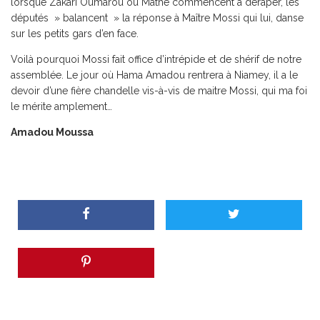
lorsque Zakari Oumarou ou Mathé commencent à déraper, les
députés » balancent » la réponse à Maître Mossi qui lui, danse
sur les petits gars d’en face.
Voilà pourquoi Mossi fait office d’intrépide et de shérif de notre
assemblée. Le jour où Hama Amadou rentrera à Niamey, il a le
devoir d’une fière chandelle vis-à-vis de maitre Mossi, qui ma foi
le mérite amplement…
Amadou Moussa