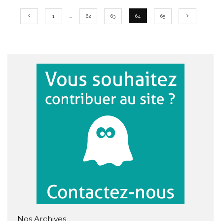
1
…
62
63
64
65
Nos Archives