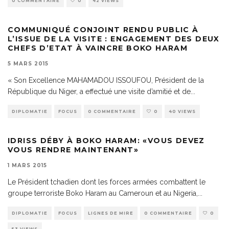
0 COMMENTAIRE
0
42 VIEWS
COMMUNIQUÉ CONJOINT RENDU PUBLIC À
L’ISSUE DE LA VISITE : ENGAGEMENT DES DEUX
CHEFS D’ETAT À VAINCRE BOKO HARAM
5 MARS 2015
« Son Excellence MAHAMADOU ISSOUFOU, Président de la
République du Niger, a effectué une visite d’amitié et de
...
DIPLOMATIE
FOCUS
0 COMMENTAIRE
0
40 VIEWS
IDRISS DÉBY À BOKO HARAM: «VOUS DEVEZ
VOUS RENDRE MAINTENANT»
1 MARS 2015
Le Président tchadien dont les forces armées combattent le
groupe terroriste Boko Haram au Cameroun et au Nigeria,
...
DIPLOMATIE
FOCUS
LIGNES DE MIRE
0 COMMENTAIRE
0